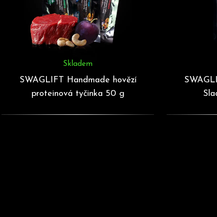
u
k
t
ů
Skladem
SWAGLIFT Handmade hovězí
SWAGLIF
proteinová tyčinka 50 g
Sla