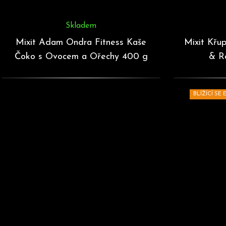
Skladem
Mixit Adam Ondra Fitness Kaše
Mixit Křu
Čoko s Ovocem a Ořechy 400 g
& R
BLÍŽÍCÍ SE 