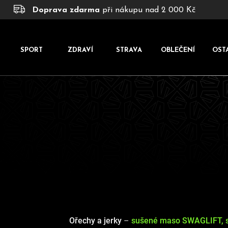
K
Přejít
Doprava zdarma
při nákupu nad 2 000 Kč
na
o
obsah
š
í
SPORT
ZDRAVÍ
STRAVA
OBLEČENÍ
OST
k
Ořechy a jerky
–
sušené maso SWAGLIFT, sm