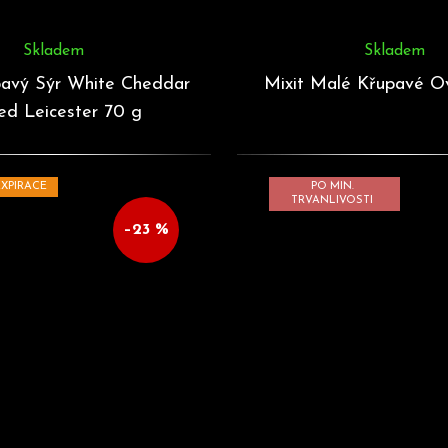
Skladem
Skladem
pavý Sýr White Cheddar
Mixit Malé Křupavé O
ed Leicester 70 g
EXPIRACE
PO MIN.
TRVANLIVOSTI
–23 %