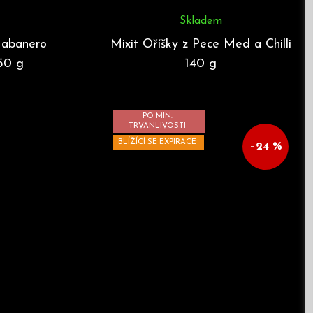
Skladem
Habanero
Mixit Oříšky z Pece Med a Chilli
150 g
140 g
PO MIN.
TRVANLIVOSTI
BLÍŽÍCÍ SE EXPIRACE
–24 %