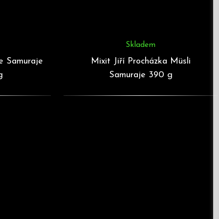
Skladem
še Samuraje
Mixit Jiří Procházka Müsli
g
Samuraje 390 g