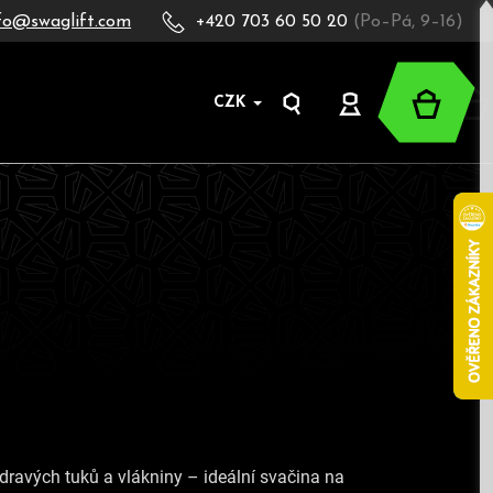
fo@swaglift.com
+420 703 60 50 20
(Po–Pá, 9–16)
Nákup
CZK
Hledat
Přihlášení
košík
 zdravých tuků a vlákniny – ideální svačina na