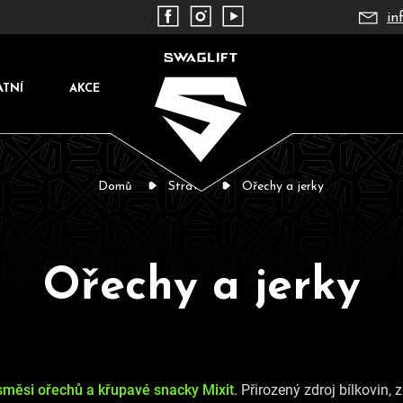
in
ATNÍ
AKCE
Domů
Strava
Ořechy a jerky
Ořechy a jerky
Co potřebujete najít?
ěsi ořechů a křupavé snacky Mixit
. Přirozený zdroj bílkovin,