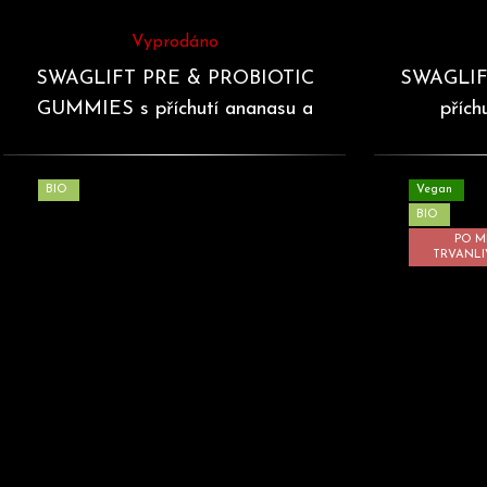
Vyprodáno
SWAGLIFT PRE & PROBIOTIC
SWAGLIF
GUMMIES s příchutí ananasu a
přích
pomeranče 60 želé
BIO
Vegan
BIO
PO M
TRVANLI