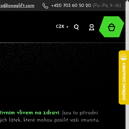
fo@swaglift.com
+420 703 60 50 20
(Po–Pá, 9–16)
Nákup
CZK
Hledat
Přihlášení
košík
tivním vlivem na zdraví
. Jsou to přírodní
ch látek, které mohou posílit vaši imunitu,