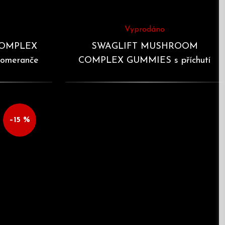
Vyprodáno
COMPLEX
SWAGLIFT MUSHROOM
pomeranče
COMPLEX GUMMIES s příchutí
černý rybíz 60 želé
–15 %