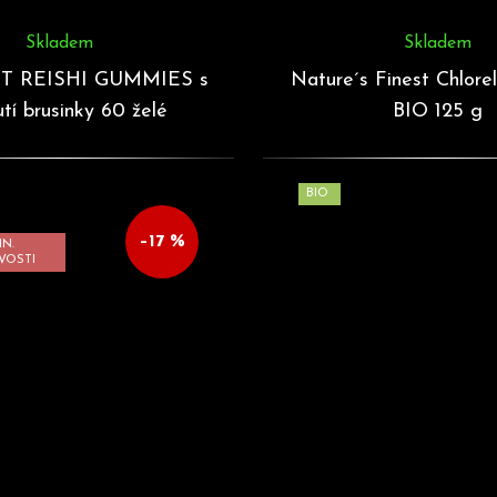
Skladem
Skladem
T REISHI GUMMIES s
Nature´s Finest Chlore
utí brusinky 60 želé
BIO 125 g
BIO
–17 %
IN.
VOSTI