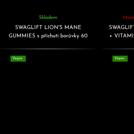
Skladem
Mome
SWAGLIFT LION'S MANE
SWAGLIF
GUMMIES s příchutí borůvky 60
+ VITAMIN
želé
Vegan
Vegan