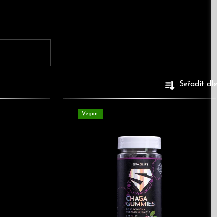
Seřadit dle
Vegan