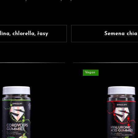
HLEDAT
Doporučujeme
lina, chlorella, řasy
Semena chia
Vegan