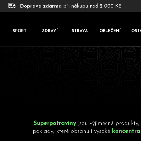
K
Přejít
Doprava zdarma
při nákupu nad 2 000 Kč
na
o
obsah
š
í
SPORT
ZDRAVÍ
STRAVA
OBLEČENÍ
OST
k
Superpotraviny
jsou výjimečné produkty,
poklady, které obsahují vysoké
koncentra