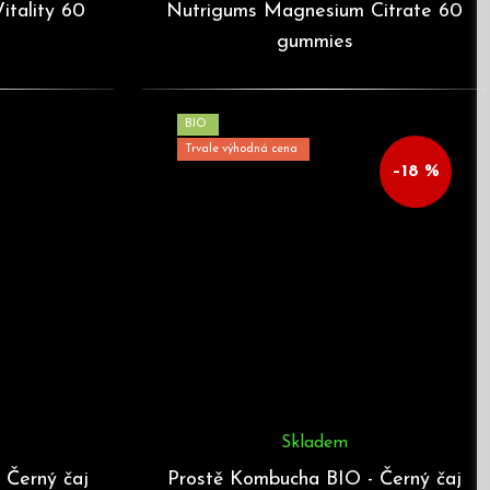
itality 60
Nutrigums Magnesium Citrate 60
gummies
BIO
Trvale výhodná cena
–18 %
Skladem
 Černý čaj
Prostě Kombucha BIO - Černý čaj