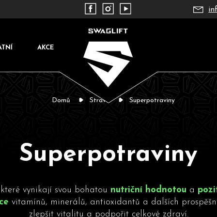
in
ATNÍ
AKCE
Domů
Strava
Superpotraviny
Superpotraviny
Co potřebujete najít?
 které vynikají svou bohatou
nutriční hodnotou
a
pozi
ce
vitamínů, minerálů, antioxidantů a dalších prospěšný
zlepšit vitalitu a podpořit celkové zdraví.