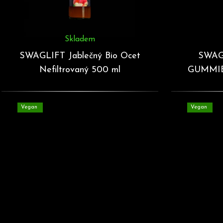
t
ů
Skladem
SWAGLIFT Jablečný Bio Ocet
SWAG
Nefiltrovaný 500 ml
GUMMIES
Vegan
Vegan