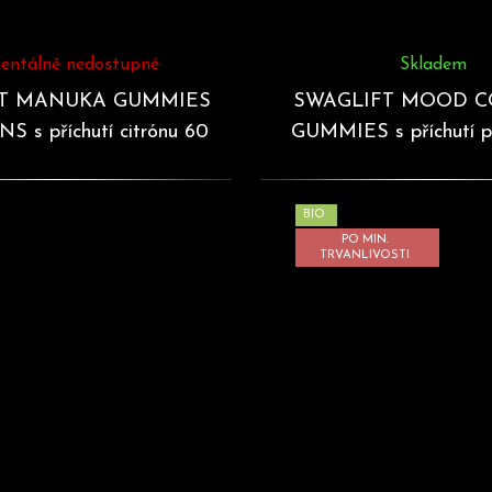
ntálně nedostupné
Skladem
T MANUKA GUMMIES
SWAGLIFT MOOD 
S s příchutí citrónu 60
GUMMIES s příchutí 
želé
60 želé
BIO
PO MIN.
TRVANLIVOSTI