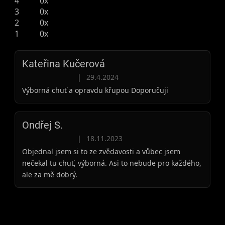
4
0x
3
0x
2
0x
1
0x
Kateřina Kučerová
Hodnocení produktu je 5 z 5 hvězdiček.
|
29.4.2024
Výborná chuť a opravdu křupou Doporučuji
Ondřej S.
Hodnocení produktu je 5 z 5 hvězdiček.
|
18.11.2023
Objednal jsem si to ze zvědavosti a vůbec jsem
nečekal tu chuť, výborná. Asi to nebude pro každého,
ale za mě dobrý.