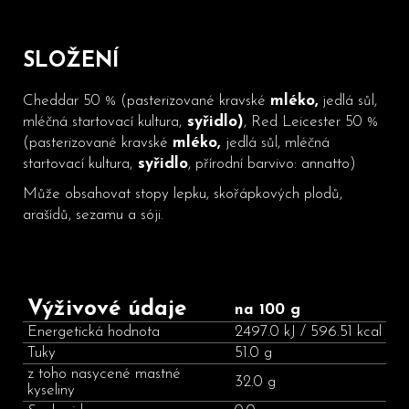
SLOŽENÍ
Cheddar 50 % (pasterizované kravské
mléko
,
jedlá sůl,
mléčná startovací kultura,
syřidlo)
, Red Leicester 50 %
(pasterizované kravské
mléko
,
jedlá sůl, mléčná
startovací kultura,
syřidlo
, přírodní barvivo: annatto)
Může obsahovat stopy lepku, skořápkových plodů,
arašídů, sezamu a sóji.
Výživové údaje
na 100 g
Energetická hodnota
2497.0 kJ / 596.51 kcal
Tuky
51.0 g
z toho nasycené mastné
32.0 g
kyseliny