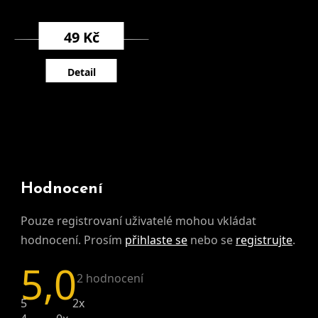
49 Kč
Detail
Hodnocení
Pouze registrovaní uživatelé mohou vkládat
hodnocení. Prosím
přihlaste se
nebo se
registrujte
.
5,0
Průměrné hodnocení produktu je 5,0 z 5 hvě
2 hodnocení
5
2x