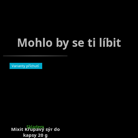
Varianty příchutí
Skladem
Mixit Křupavý sýr do
kapsy 20 g