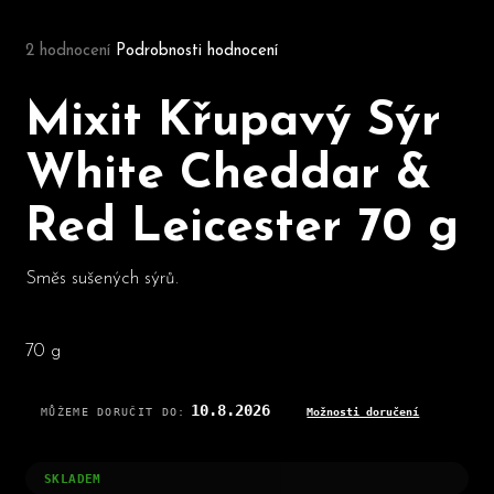
Průměrné hodnocení produktu je 5,0 z 5 hvězdiček.
2 hodnocení
Podrobnosti hodnocení
D
o
Mixit Křupavý Sýr
p
o
White Cheddar &
r
u
Red Leicester 70 g
č
u
j
Směs sušených sýrů.
e
m
e
70 g
10.8.2026
MŮŽEME DORUČIT DO:
Možnosti doručení
SKLADEM