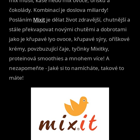
mix müsli, kaše nebo mix ovoce, oříšků a
čokolády. Kombinací je doslova miliardy!
Posláním
Mixit
je dělat život zdravější, chutnější a
stále překvapovat novými chutěmi a dobrotami
jako je křupavé lyo ovoce, křupavé sýry, oříškové
krémy, povzbuzující čaje, tyčinky Mixitky,
proteinová smoothies a mnohem více! A
nezapomeňte - Jaké si to namícháte, takové to
máte!