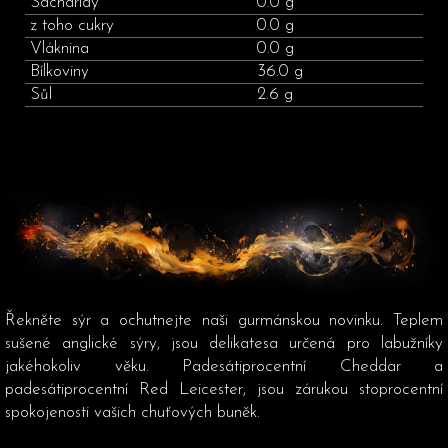
Sacharidy
0.0 g
z toho cukry
0.0 g
Vláknina
0.0 g
Bílkoviny
36.0 g
Sůl
2.6 g
Řekněte sýr a ochutnejte naši gurmánskou novinku. Teplem
sušené anglické sýry, jsou delikatesa určená pro labužníky
jakéhokoliv věku. Padesátiprocentní Cheddar a
padesátiprocentní Red Leicester, jsou zárukou stoprocentní
spokojenosti vašich chuťových buněk.