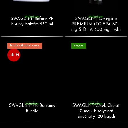
Skladem
Skladem
SWAGLIFT Before PR
SWAGLIFT Omega-3
D
hřejivý balzám 250 ml
PREMIUM rTG EPA 600
o
mg & DHA 300 mg - rybí
p
olej 120 kapslí
o
r
Trvale výhodná cena
Vegan
u
–8 %
č
u
j
e
m
e
Skladem
Skladem
SWAGLIFT PR Balzámy
SWAGLIFT Zinek Chelát
Bundle
10 mg - bisglycinát
zinečnatý 120 kapslí