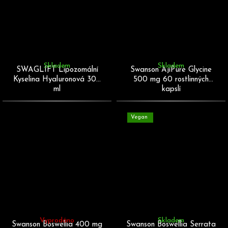
Skladem
Skladem
SWAGLIFT Lipozomální
Swanson AjiPure Glycine
Kyselina Hyaluronová 300
500 mg 60 rostlinných
ml
kapslí
Vegan
Vyprodáno
Skladem
Swanson Boswellia 400 mg
Swanson Boswellia Serrata