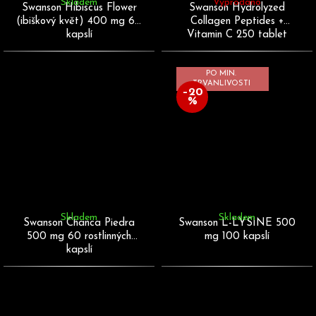
Skladem
Vyprodáno
Swanson Hibiscus Flower
Swanson Hydrolyzed
(ibiškový květ) 400 mg 60
Collagen Peptides +
kapslí
Vitamin C 250 tablet
PO MIN.
TRVANLIVOSTI
–20
%
Skladem
Skladem
Swanson Chanca Piedra
Swanson L-LYSINE 500
500 mg 60 rostlinných
mg 100 kapslí
kapslí