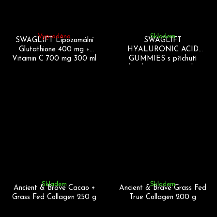
Vyprodáno
Skladem
SWAGLIFT Lipozomální
SWAGLIFT
Glutathione 400 mg +
HYALURONIC ACID
Vitamin C 700 mg 300 ml
GUMMIES s příchutí
lesního ovoce 60 želé
Skladem
Skladem
Ancient & Brave Cacao +
Ancient & Brave Grass Fed
Grass Fed Collagen 250 g
True Collagen 200 g