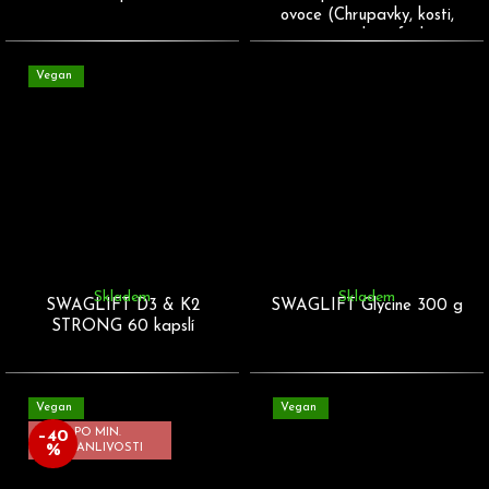
ovoce (Chrupavky, kosti,
pojivová tkáň, funkce
svalů)
Vegan
Skladem
Skladem
SWAGLIFT D3 & K2
SWAGLIFT Glycine 300 g
STRONG 60 kapslí
Vegan
Vegan
PO MIN.
–40
%
TRVANLIVOSTI