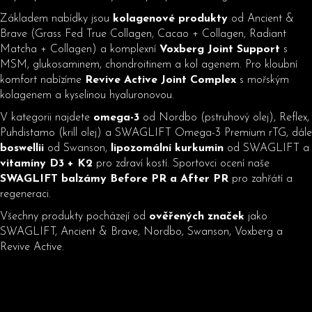
p
Základem nabídky jsou
kolagenové produkty
od Ancient &
r
Brave (Grass Fed True Collagen, Cacao + Collagen, Radiant
v
Matcha + Collagen) a komplexní
Voxberg Joint Support
s
k
MSM, glukosaminem, chondroitinem a kol agenem. Pro kloubní
y
komfort nabízíme
Revive Active Joint Complex
s mořským
v
kolagenem a kyselinou hyaluronovou.
ý
p
V kategorii najdete
omega-3
od Nordbo (pstruhový olej), Reflex,
i
Puhdistamo (krill olej) a SWAGLIFT Omega-3 Premium rTG, dále
s
boswellii
od Swanson,
lipozomální kurkumin
od SWAGLIFT a
u
vitamíny D3 + K2
pro zdraví kostí. Sportovci ocení naše
SWAGLIFT balzámy Before PR a After PR
pro zahřátí a
regeneraci.
Všechny produkty pocházejí od
ověřených značek
jako
SWAGLIFT, Ancient & Brave, Nordbo, Swanson, Voxberg a
Revive Active.