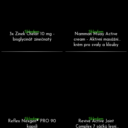
Skladem
Skladem
3x Zinek Chelát 10 mg -
Namman Muay Active
bisglycinát zinečnatý
cream - Aktivní masážní
krém pro svaly a klouby
100 g
Skladem
Skladem
Reflex Nexgen® PRO 90
Revive Active Joint
kapslí
Complex 7 sáčků lesní