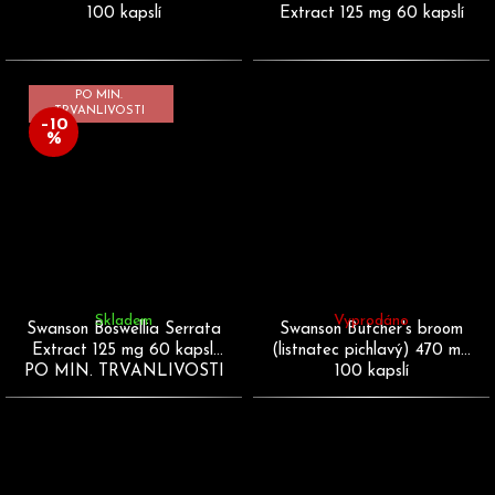
100 kapslí
Extract 125 mg 60 kapslí
PO MIN.
TRVANLIVOSTI
–10
%
Skladem
Vyprodáno
Swanson Boswellia Serrata
Swanson Butcher's broom
Extract 125 mg 60 kapslí
(listnatec pichlavý) 470 mg
PO MIN. TRVANLIVOSTI
100 kapslí