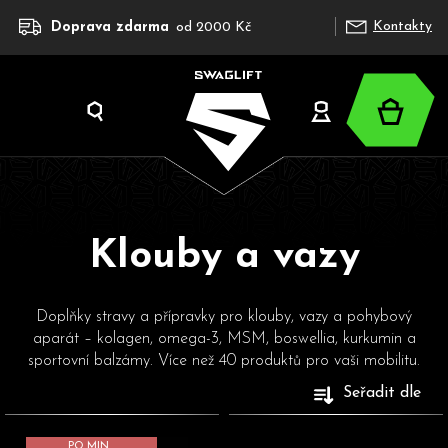
K
Přejít
Kontakty
Doprava zdarma
od 2000 Kč
na
o
obsah
š
í
Nákup
k
Hledat
Přihlášení
košík
Klouby a vazy
C
o
Doplňky stravy a přípravky pro klouby, vazy a pohybový
p
aparát – kolagen, omega-3, MSM, boswellia, kurkumin a
o
sportovní balzámy. Více než 40 produktů pro vaši mobilitu.
t
V
Seřadit dle
ř
ý
e
p
PO MIN.