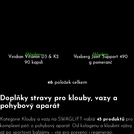
Skladem
Skladem
Viridian Vitamin D3 & K2
Voxberg Joint Support 490
90 kapslí
g pomeranč
46
položek celkem
O
v
Doplňky stravy pro klouby, vazy a
l
á
pohybový aparát
d
a
Kategorie Klouby a vazy na SWAGLIFT nabízí
45 produktů
pro
c
komplexní péči o pohybový aparát. Od kolagenu a kloubíní výživy
í
až po sportovní balzámy – vše pro prevenci i regeneraci.