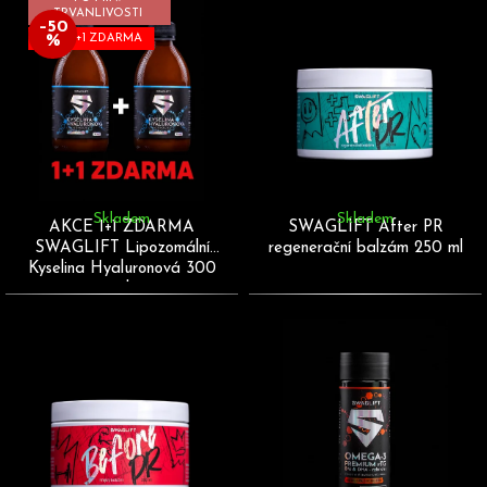
b
TRVANLIVOSTI
i
–50
%
AKCE 1+1 ZDARMA
u
s
j
p
e
r
t
o
e
d
n
u
a
k
Skladem
Skladem
AKCE 1+1 ZDARMA
SWAGLIFT After PR
j
t
SWAGLIFT Lipozomální
regenerační balzám 250 ml
í
Kyselina Hyaluronová 300
ů
ml
t
?
HLEDAT