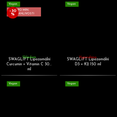
Vegan
Vegan
PO MIN.
–30
%
TRVANLIVOSTI
Skladem
Vyprodáno
SWAGLIFT Lipozomální
SWAGLIFT Lipozomální
Curcumin + Vitamin C 300
D3 + K2 150 ml
ml
Vegan
Vegan