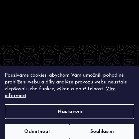
Z
á
p
a
t
Používáme cookies, abychom Vám umožnili pohodlné
í
Instagram
prohlížení webu a díky analýze provozu webu neustále
zlepšovali jeho funkce, výkon a použitelnost.
Více
informací
Nastavení
Vytvořil Shoptet
Copyright 2026
SWAGLIFT.COM
. Všechna práva
vyhrazena.
Upravit nastavení cookies
Odmítnout
Souhlasím