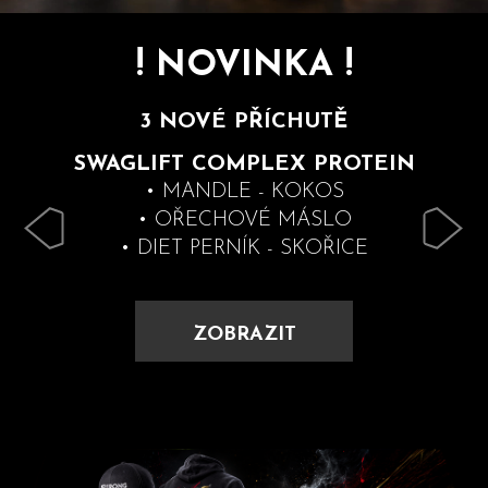
b
u
! NOVINKA !
Předchozí
Násl
j
e
3 NOVÉ PŘÍCHUTĚ
t
e
SWAGLIFT COMPLEX PROTEIN
n
• MANDLE - KOKOS
a
• OŘECHOVÉ MÁSLO
j
• DIET PERNÍK - SKOŘICE
í
t
?
ZOBRAZIT
HLEDAT