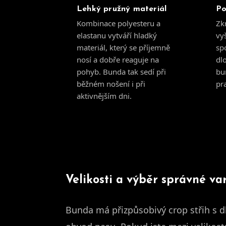
Lehký pružný materiál
Po
Kombinace polyesteru a
Zkr
elastanu vytváří hladký
vy
materiál, který se příjemně
sp
nosí a dobře reaguje na
dl
pohyb. Bunda tak sedí při
bu
běžném nošení i při
pra
aktivnějším dni.
Velikosti a výběr správné va
Bunda má přizpůsobivý crop střih s d