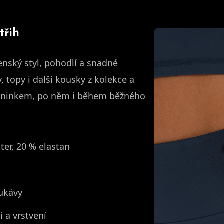
třih
enský styl, pohodlí a snadné
, topy i další kousky z kolekce a
tréninkem, po něm i během běžného
er, 20 % elastan
rukávy
 a vrstvení