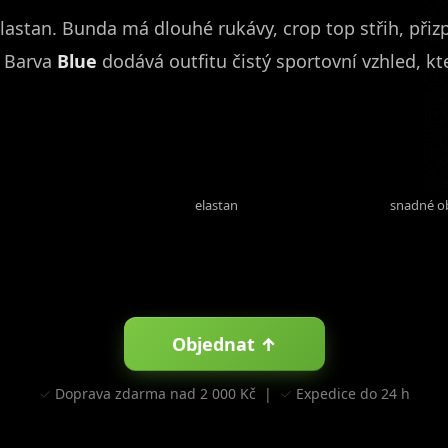
elastan. Bunda má dlouhé rukávy, crop top střih, přiz
. Barva
Blue
dodává outfitu čistý sportovní vzhled, k
20 %
zi
elastan
snadné o
Objednat ↑
✓ Doprava zdarma nad 2 000 Kč | ✓ Expedice do 24 h