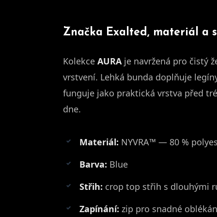
Značka Exalted, materiál a s
Kolekce
AURA
je navržená pro čistý ž
vrstvení. Lehká bunda doplňuje legíny
funguje jako praktická vrstva před 
dne.
Materiál:
NYVRA™ — 80 % polyest
Barva:
Blue
Střih:
crop top střih s dlouhými 
Zapínání:
zip pro snadné oblékání