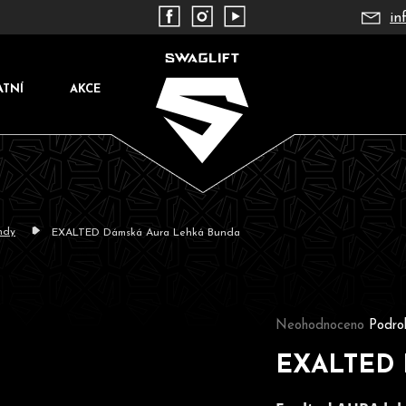
in
ATNÍ
AKCE
ndy
EXALTED Dámská Aura Lehká Bunda
Co potřebujete najít?
Průměrné hodnocení pr
Neohodnoceno
Podro
EXALTED 