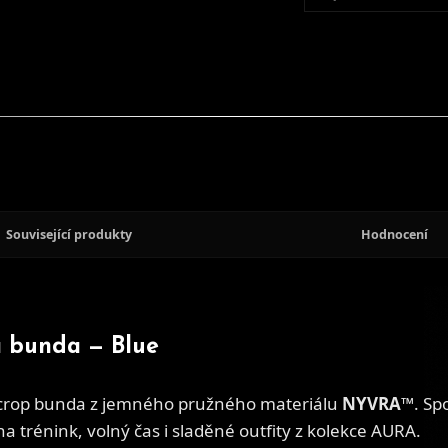
Související produkty
Hodnocení
 bunda — Blue
crop bunda z jemného pružného materiálu
NYVRA™
. Sp
na trénink, volný čas i sladěné outfity z kolekce AURA.