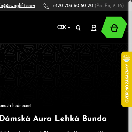
fo@swaglift.com
+420 703 60 50 20
(Po–Pá, 9–16)
Nákup
CZK
Hledat
Přihlášení
košík
oduktu je 0,0 z 5 hvězdiček.
bnosti hodnocení
Dámská Aura Lehká Bunda