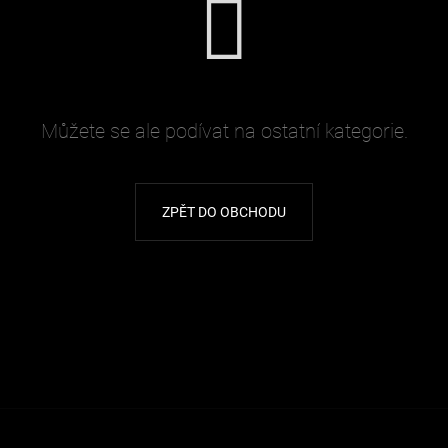
HLEDAT
Doporučujeme
Můžete se ale podívat na ostatní kategorie.
ZPĚT DO OBCHODU