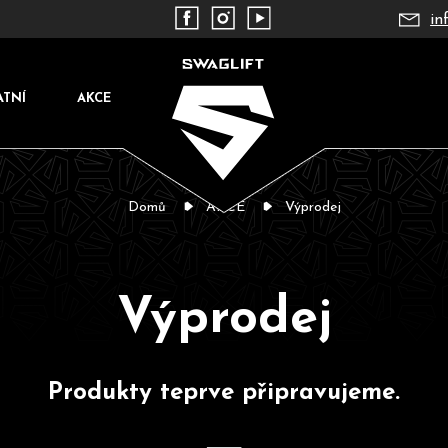
in
ATNÍ
AKCE
Domů
AKCE
Výprodej
Výprodej
Co potřebujete najít?
Produkty teprve připravujeme.