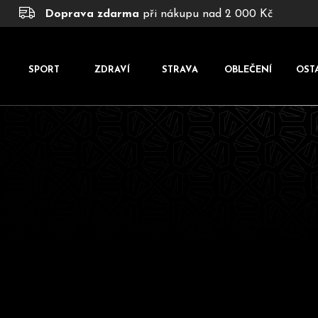
K
Přejít
Doprava zdarma
při nákupu nad 2 000 Kč
na
o
obsah
š
í
SPORT
ZDRAVÍ
STRAVA
OBLEČENÍ
OST
k