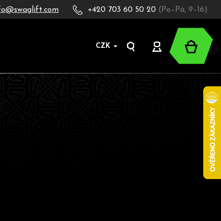
fo@swaglift.com
+420 703 60 50 20
(Po–Pá, 9–16)
Nákup
CZK
Hledat
Přihlášení
košík