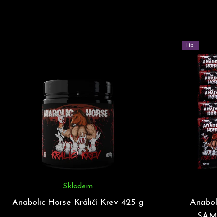
V
ý
p
Tip
i
s
p
r
o
d
u
k
t
ů
Skladem
Anabolic Horse Králičí Krev 425 g
Anabol
SAMP