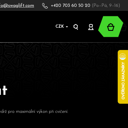
fo@swaglift.com
+420 703 60 50 20
(Po–Pá, 9–16)
Nákup
CZK
Hledat
Přihlášení
košík
ut
drž pro maximální výkon při cvičení.