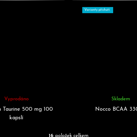
Varianty příchutí
Vyprodáno
Skladem
 Taurine 500 mg 100
Nocco BCAA 33
kapslí
16
položek celkem