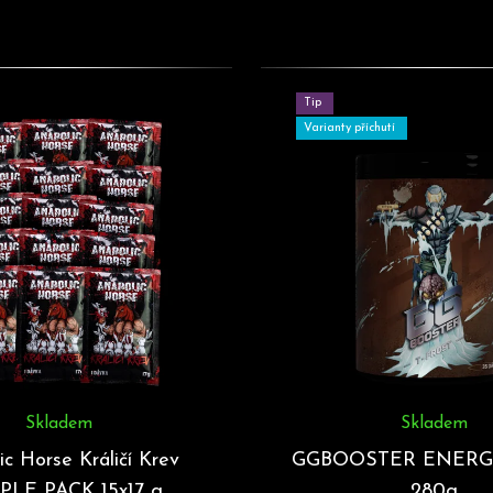
HLEDAT
Tip
Doporučujeme
Varianty příchutí
Skladem
Skladem
ic Horse Králičí Krev
GGBOOSTER ENERG
LE PACK 15x17 g
280g