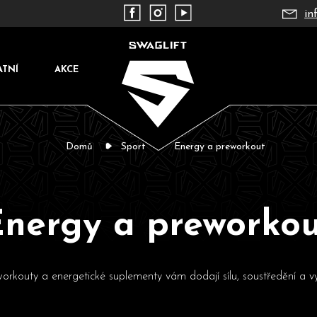
in
ATNÍ
AKCE
Domů
Sport
Energy a preworkout
nergy a preworko
Co potřebujete najít?
workouty a energetické suplementy vám dodají sílu, soustředění a vy