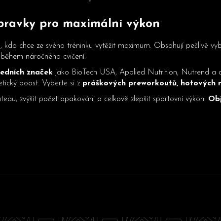
O
v
ípravky pro maximální výkon
l
á
d
do chce ze svého tréninku vytěžit maximum. Obsahují pečlivě vyb
a
rž během náročného cvičení.
c
edních značek
jako BioTech USA, Applied Nutrition, Nutrend a da
í
getický boost. Vyberte si z
práškových preworkoutů, hotových n
p
au, zvýšit počet opakování a celkově zlepšit sportovní výkon.
Obj
r
v
k
y
v
ý
p
i
s
u