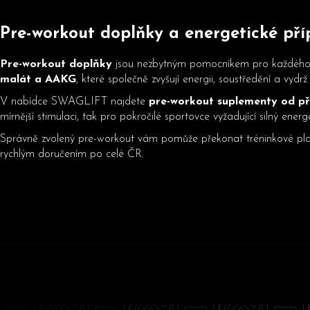
Pre-workout doplňky a energetické př
Pre-workout doplňky
jsou nezbytným pomocníkem pro každého, k
malát a AAKG
, které společně zvyšují energii, soustředění a vyd
V nabídce SWAGLIFT najdete
pre-workout suplementy od př
mírnější stimulaci, tak pro pokročilé sportovce vyžadující silný ener
Správně zvolený pre-workout vám pomůže překonat tréninkové plate
rychlým doručením po celé ČR.
Z
á
p
a