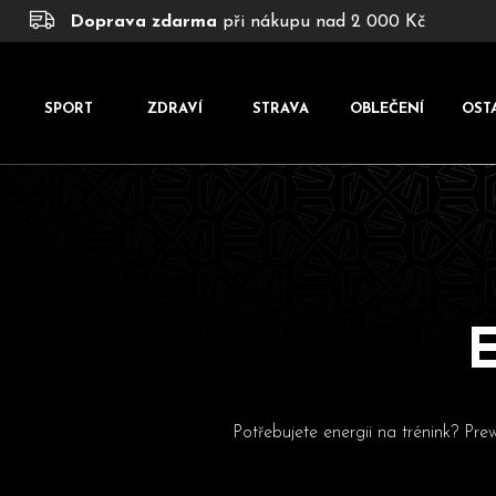
K
Přejít
Doprava zdarma
při nákupu nad 2 000 Kč
na
o
obsah
š
í
SPORT
ZDRAVÍ
STRAVA
OBLEČENÍ
OST
k
E
Potřebujete energii na trénink? Pre