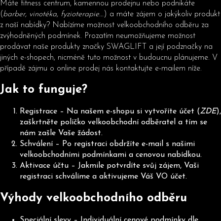
Máte fitness centrum, kamennou prodejnu nebo podnikáte
b
(
barber, vinotéka, fyzioterapie...
) a máte zájem o jakýkoliv produkt
u
z naší nabídky? Nabízíme možnost velkoobchodního odběru za
j
zvýhodněných podmínek. Prozatím neumožňujeme možnost
e
prodávat naše produkty značky SWAGLIFT a její podznačky na
jiných e-shopech, nicméně tuto možnost v budoucnu plánujeme. V
t
případě zájmu o online prodej nás kontaktujte e-mailem níže.
e
n
Jak to funguje?
a
j
Registrace – Na našem e-shopu si vytvoříte účet (
ZDE
),
í
zaškrtněte políčko velkoobchodní odběratel a tím se
nám zašle Vaše žádost.
t
Schválení – Po registraci obdržíte e-mail s našimi
?
velkoobchodními podmínkami a cenovou nabídkou.
Aktivace účtu – Jakmile potvrdíte svůj zájem, Vaši
registraci schválíme a aktivujeme Váš VO účet.
Výhody velkoobchodního odběru
HLEDAT
Speciální slevy – Individuální cenové podmínky dle