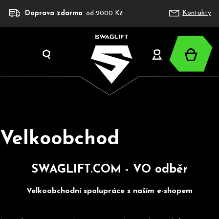
K
Přejít
Kontakty
Doprava zdarma
od 2000 Kč
na
o
obsah
š
í
Nákup
k
Hledat
Přihlášení
košík
Velkoobchod
C
o
p
SWAGLIFT.COM - VO odběr
o
t
Velkoobchodní spolupráce s naším e-shopem
ř
e