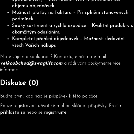
objemu objednávek.
Možnost platby na fakturu – Při splnění stanovených
podmínek.
D
Široký sortiment a rychlá expedice – Kvalitní produkty s
o
okamžitým odesláním.
p
Kompletní přehled objednávek – Možnost sledování
o
všech Vašich nákupů.
r
u
Máte zájem o spolupráci? Kontaktujte nás na e-mail
č
velkoobchod@swaglift.com
a rádi vám poskytneme více
u
informací!
j
e
Diskuze (0)
m
e
Buďte první, kdo napíše příspěvek k této položce.
Pouze registrovaní uživatelé mohou vkládat příspěvky. Prosím
přihlaste se
nebo se
registrujte
.