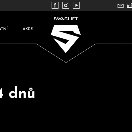
in
ATNÍ
AKCE
4 dnů
Co potřebujete najít?