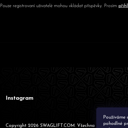
Pouze registrovaní uživatelé mohou vkládat příspěvky. Prosím
přih
Z
á
p
a
t
í
Instagram
Používáme 
pohodlné pr
Copyright 2026
SWAGLIFT.COM
. Všechna práva vyhraze