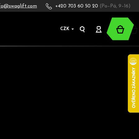
fo@swaglift.com
+420 703 60 50 20
(Po–Pá, 9–16)
Nákup
CZK
Hledat
Přihlášení
košík