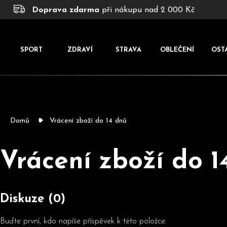
K
Přejít
Doprava zdarma
při nákupu nad 2 000 Kč
na
o
obsah
š
í
SPORT
ZDRAVÍ
STRAVA
OBLEČENÍ
OST
k
Domů
Vrácení zboží do 14 dnů
Vrácení zboží do 1
Diskuze (0)
Buďte první, kdo napíše příspěvek k této položce.