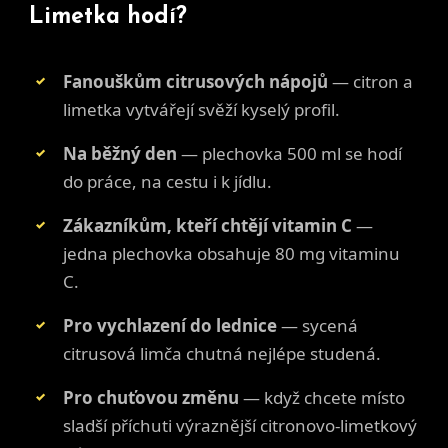
Limetka hodí?
Fanouškům citrusových nápojů
— citron a
limetka vytvářejí svěží kyselý profil.
Na běžný den
— plechovka 500 ml se hodí
do práce, na cestu i k jídlu.
Zákazníkům, kteří chtějí vitamin C
—
jedna plechovka obsahuje 80 mg vitaminu
C.
Pro vychlazení do lednice
— sycená
citrusová limča chutná nejlépe studená.
Pro chuťovou změnu
— když chcete místo
sladší příchuti výraznější citronovo-limetkový