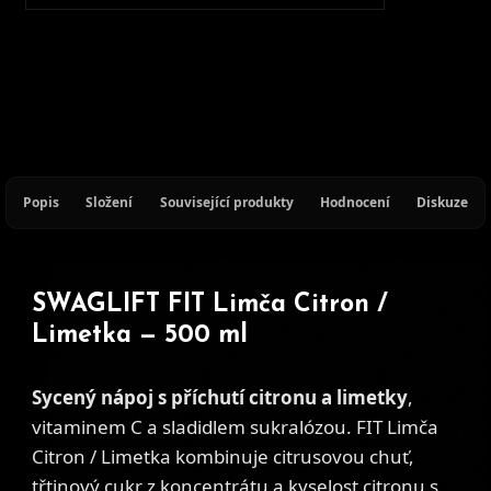
Popis
Složení
Související produkty
Hodnocení
Diskuze
SWAGLIFT FIT Limča Citron /
Limetka — 500 ml
Sycený nápoj s příchutí citronu a limetky
,
vitaminem C a sladidlem sukralózou. FIT Limča
Citron / Limetka kombinuje citrusovou chuť,
třtinový cukr z koncentrátu a kyselost citronu s