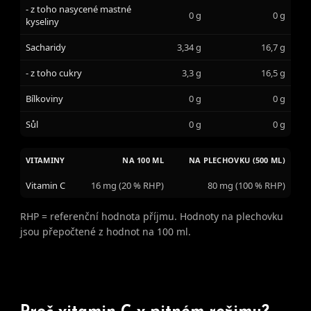
- z toho nasycené mastné
0 g
0 g
kyseliny
Sacharidy
3,34 g
16,7 g
- z toho cukry
3,3 g
16,5 g
Bílkoviny
0 g
0 g
Sůl
0 g
0 g
VITAMINY
NA 100 ML
NA PLECHOVKU (500 ML)
Vitamin C
16 mg (20 % RHP)
80 mg (100 % RHP)
RHP = referenční hodnota příjmu. Hodnoty na plechovku
jsou přepočtené z hodnot na 100 ml.