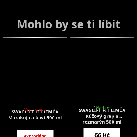
Skladem
Vyprodáno
SWAGLIFT FIT LIMČA
SWAGLIFT FIT LIMČA
Růžový grep a
Marakuja a kiwi 500 ml
rozmarýn 500 ml
66 Kč
66 Kč