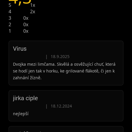
5
1x
4
2x
3
0x
2
0x
1
0x
Virus
Hodnocení produktu je 4 z 5 hvězdiček.
|
18.9.2025
Dvojka mezi limčama. Skvělá a osvěžující chuť, která
se hodí jen tak v horku, ke grilované flákotě, či jen k
zahnání žízně.
jirka ciple
Hodnocení produktu je 5 z 5 hvězdiček.
|
18.12.2024
nejlepší