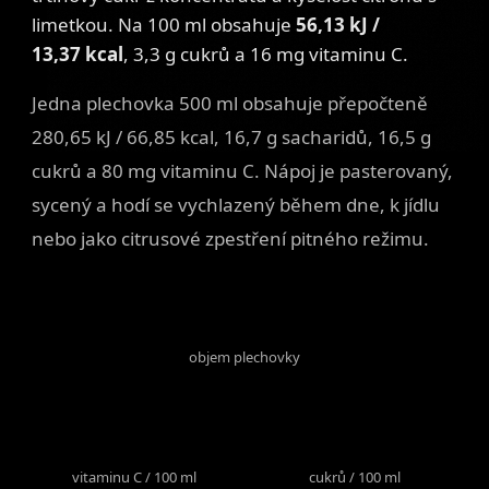
limetkou. Na 100 ml obsahuje
56,13 kJ /
13,37 kcal
, 3,3 g cukrů a 16 mg vitaminu C.
Jedna plechovka 500 ml obsahuje přepočteně
280,65 kJ / 66,85 kcal, 16,7 g sacharidů, 16,5 g
cukrů a 80 mg vitaminu C. Nápoj je pasterovaný,
sycený a hodí se vychlazený během dne, k jídlu
nebo jako citrusové zpestření pitného režimu.
500 ml
objem plechovky
16 mg
3,3 g
vitaminu C / 100 ml
cukrů / 100 ml