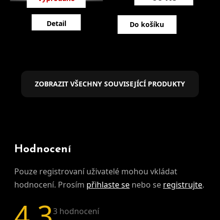
Detail
Do košíku
ZOBRAZIT VŠECHNY SOUVISEJÍCÍ PRODUKTY
Hodnocení
Pouze registrovaní uživatelé mohou vkládat
hodnocení. Prosím
přihlaste se
nebo se
registrujte
.
4,3
Průměrné hodnocení produktu je 4,3 z 5 hvě
3 hodnocení