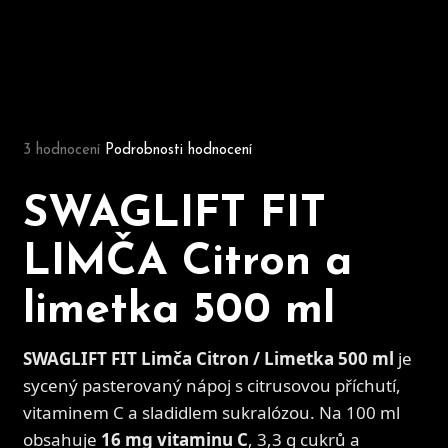
D
o
p
Průměrné hodnocení produktu je 4,3 z 5 hvězdiček.
o
3 hodnocení
Podrobnosti hodnocení
r
u
č
SWAGLIFT FIT
u
j
LIMČA Citron a
e
m
limetka 500 ml
e
SWAGLIFT FIT Limča Citron / Limetka 500 ml
je
sycený pasterovaný nápoj s citrusovou příchutí,
vitaminem C a sladidlem sukralózou. Na 100 ml
obsahuje
16 mg vitaminu C
, 3,3 g cukrů a