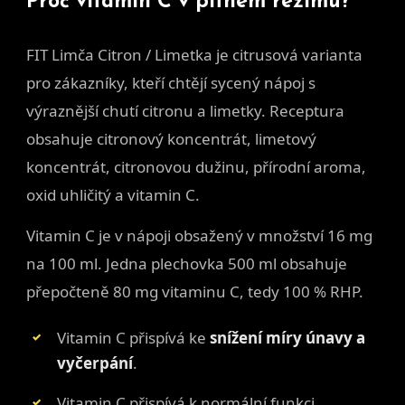
Proč vitamin C v pitném režimu?
FIT Limča Citron / Limetka je citrusová varianta
pro zákazníky, kteří chtějí sycený nápoj s
výraznější chutí citronu a limetky. Receptura
obsahuje citronový koncentrát, limetový
koncentrát, citronovou dužinu, přírodní aroma,
oxid uhličitý a vitamin C.
Vitamin C je v nápoji obsažený v množství 16 mg
na 100 ml. Jedna plechovka 500 ml obsahuje
přepočteně 80 mg vitaminu C, tedy 100 % RHP.
Vitamin C přispívá ke
snížení míry únavy a
vyčerpání
.
Vitamin C přispívá k normální funkci