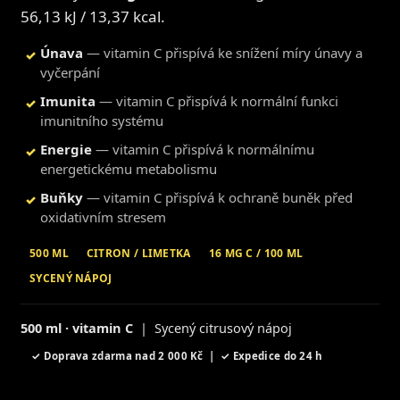
56,13 kJ / 13,37 kcal.
Únava
— vitamin C přispívá ke snížení míry únavy a
✓
vyčerpání
Imunita
— vitamin C přispívá k normální funkci
✓
imunitního systému
Energie
— vitamin C přispívá k normálnímu
✓
energetickému metabolismu
Buňky
— vitamin C přispívá k ochraně buněk před
✓
oxidativním stresem
500 ML
CITRON / LIMETKA
16 MG C / 100 ML
SYCENÝ NÁPOJ
500 ml · vitamin C
| Sycený citrusový nápoj
✓ Doprava zdarma nad 2 000 Kč | ✓ Expedice do 24 h