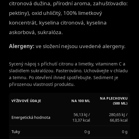
citronová dužina, přírodní aroma, zahušťovadlo:
pektiny), oxid uhličitý, 100% limetkový
koncentrát, kyselina citronová, kyselina
askorbová, sukralóza.
Alergeny:
ve složení nejsou uvedené alergeny.
Sycený nápoj s příchutí citronu a limetky, vitaminem C a
sladidlem sukralózou. Pasterováno. Uchovávejte v chladu
a temnu. Po otevření ihned spotřebujte. Sediment je
přirozenou vlastností produktu.
NA PLECHOVKU
VÝŽIVOVÉ ÚDAJE
NA 100 ML
(500 ML)
56,13 kJ /
280,65 kJ /
Energetická hodnota
13,37 kcal
66,85 kcal
Tuky
0 g
0 g