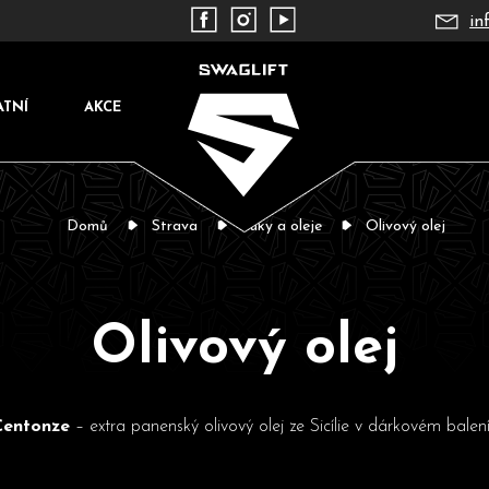
in
ATNÍ
AKCE
Domů
Strava
Tuky a oleje
Olivový olej
Olivový olej
Co potřebujete najít?
Centonze
– extra panenský olivový olej ze Sicílie v dárkovém balení