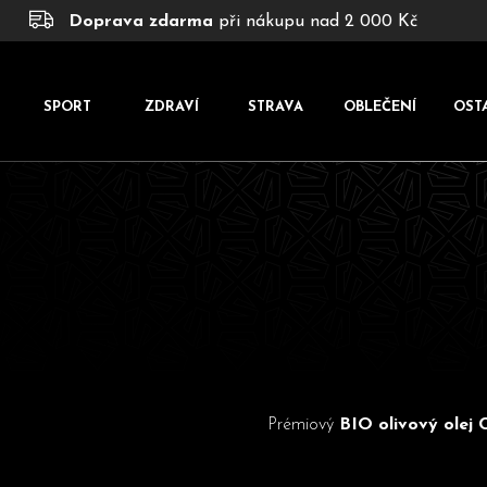
K
Přejít
Doprava zdarma
při nákupu nad 2 000 Kč
na
o
obsah
š
í
SPORT
ZDRAVÍ
STRAVA
OBLEČENÍ
OST
k
Prémiový
BIO olivový olej 