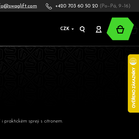
fo@swaglift.com
+420 703 60 50 20
(Po–Pá, 9–16)
Nákup
CZK
Hledat
Přihlášení
košík
 i praktickém spreji s citronem.