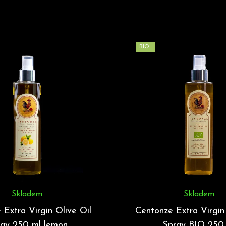
HLEDAT
BIO
Doporučujeme
Skladem
Skladem
 Extra Virgin Olive Oil
Centonze Extra Virgin 
ay 250 ml lemon
Spray BIO 250