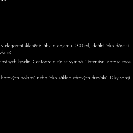
 v elegantní skleněné láhvi o objemu 1000 ml, ideální jako dárek i
pokrmů.
ných kyselin. Centonze oleje se vyznačují intenzivní zlatozelenou
ní hotových pokrmů nebo jako základ zdravých dresinků. Díky spreji