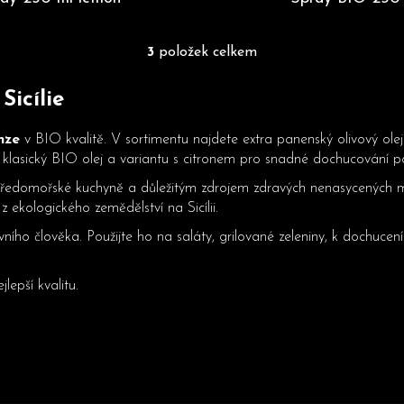
3
položek celkem
O
v
Sicílie
l
á
d
nze
v BIO kvalitě. V sortimentu najdete extra panenský olivový olej
a
– klasický BIO olej a variantu s citronem pro snadné dochucování 
c
ředomořské kuchyně a důležitým zdrojem zdravých nenasycených mast
í
 ekologického zemědělství na Sicílii.
p
vního člověka. Použijte ho na saláty, grilované zeleniny, k dochuce
r
v
k
epší kvalitu.
y
v
ý
p
i
s