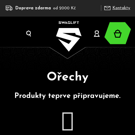
K
Přejít
Kontakty
Doprava zdarma
od 2000 Kč
na
o
obsah
š
í
Nákup
k
Hledat
Přihlášení
košík
Ořechy
C
o
Produkty teprve připravujeme.
p
o
t
ř
e