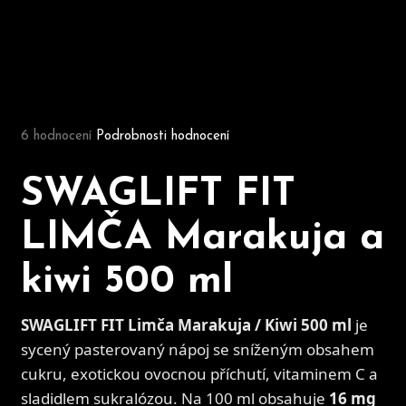
D
o
p
Průměrné hodnocení produktu je 4,7 z 5 hvězdiček.
o
6 hodnocení
Podrobnosti hodnocení
r
u
č
SWAGLIFT FIT
u
j
LIMČA Marakuja a
e
m
kiwi 500 ml
e
SWAGLIFT FIT Limča Marakuja / Kiwi 500 ml
je
sycený pasterovaný nápoj se sníženým obsahem
cukru, exotickou ovocnou příchutí, vitaminem C a
sladidlem sukralózou. Na 100 ml obsahuje
16 mg