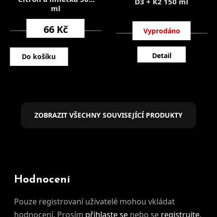
D3 + K2 150 ml
ml
66 Kč
399 Kč
Detail
Do košíku
ZOBRAZIT VŠECHNY SOUVISEJÍCÍ PRODUKTY
Hodnocení
Pouze registrovaní uživatelé mohou vkládat
hodnocení. Prosím
přihlaste se
nebo se
registrujte
.