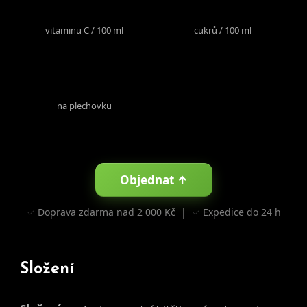
16 mg
2,85 g
vitaminu C / 100 ml
cukrů / 100 ml
57,7 kcal
na plechovku
Objednat ↑
✓ Doprava zdarma nad 2 000 Kč | ✓ Expedice do 24 h
Složení