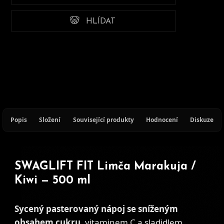
HLÍDAT
Popis
Složení
Související produkty
Hodnocení
Diskuze
SWAGLIFT FIT Limča Marakuja /
Kiwi — 500 ml
Sycený pasterovaný nápoj se sníženým
obsahem cukru
, vitaminem C a sladidlem