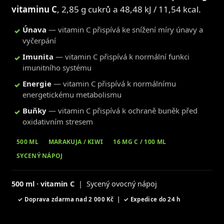
vitaminu C
, 2,85 g cukrů a 48,48 kJ / 11,54 kcal.
Únava
— vitamin C přispívá ke snížení míry únavy a
✓
vyčerpání
Imunita
— vitamin C přispívá k normální funkci
✓
imunitního systému
Energie
— vitamin C přispívá k normálnímu
✓
energetickému metabolismu
Buňky
— vitamin C přispívá k ochraně buněk před
✓
oxidativním stresem
500 ML
MARAKUJA / KIWI
16 MG C / 100 ML
SYCENÝ NÁPOJ
500 ml · vitamin C
| Sycený ovocný nápoj
✓ Doprava zdarma nad 2 000 Kč | ✓ Expedice do 24 h