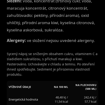
Složení:
voda, koncentrát (třtinový cukr, voda,
maracuja koncentrát, citronový koncentrát,
zahušťovadlo: pektiny, přírodní aroma), oxid
uhličitý, přírodní aroma kiwi, kyselina citronová,
kyselina askorbová, sukralóza.
Alergeny:
ve složení nejsou uvedené alergeny.
Sycený nápoj se sníženým obsahem cukru, vitaminem C a
sladidlem sukralózou, s příchutí marakuji a kiwi.
Pasterováno. Uchovávejte v chladu a temnu. Po otevření
ihned spotřebujte. Sediment je přirozenou vlastností
produktu.
NA PLECHOVKU
VÝŽIVOVÉ ÚDAJE
NA 100 ML
(500 ML)
48,48 kJ /
242,4 kJ /
Energetická hodnota
11,54 kcal
57,7 kcal