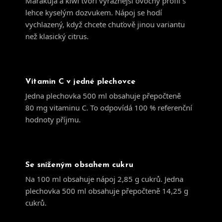
Marakuja a kiwi tvoří výraznější ovocný profil s
lehce kyselým dozvukem. Nápoj se hodí
vychlazený, když chcete chuťově jinou variantu
než klasický citrus.
Vitamin C v jedné plechovce
Jedna plechovka 500 ml obsahuje přepočteně
80 mg vitaminu C. To odpovídá 100 % referenční
hodnoty příjmu.
Se sníženým obsahem cukru
Na 100 ml obsahuje nápoj 2,85 g cukrů. Jedna
plechovka 500 ml obsahuje přepočteně 14,25 g
cukrů.