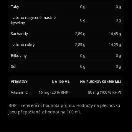
Tuky
0 g
0 g
- z toho nasycené mastné
0 g
0 g
kyseliny
Sacharidy
2,89 g
14,45 g
- z toho cukry
2,85 g
14,25 g
Bílkoviny
0 g
0 g
Sůl
0 g
0 g
VITAMINY
NA 100 ML
NA PLECHOVKU (500 ML)
Vitamin C
16 mg (20 % RHP)
80 mg (100 % RHP)
RHP = referenční hodnota příjmu. Hodnoty na plechovku
jsou přepočtené z hodnot na 100 ml.