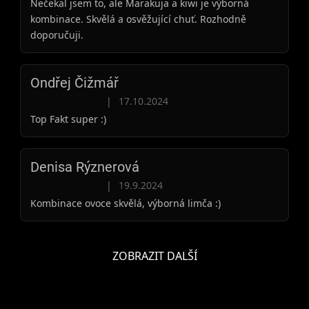
Nečekal jsem to, ale Marakuja a kiwi je výborná
kombinace. Skvělá a osvěžující chuť. Rozhodně
doporučuji.
Ondřej Čižmář
Hodnocení produktu je 5 z 5 hvězdiček.
|
17.10.2024
Top Fakt super :)
Denisa Rýznerová
Hodnocení produktu je 5 z 5 hvězdiček.
|
19.9.2024
Kombinace ovoce skvělá, výborná limča :)
ZOBRAZIT DALŠÍ