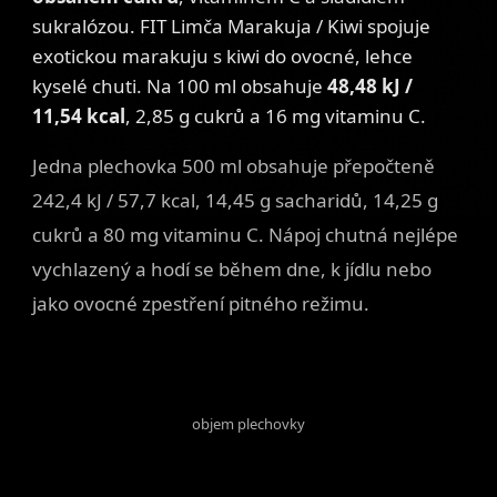
sukralózou. FIT Limča Marakuja / Kiwi spojuje
exotickou marakuju s kiwi do ovocné, lehce
kyselé chuti. Na 100 ml obsahuje
48,48 kJ /
11,54 kcal
, 2,85 g cukrů a 16 mg vitaminu C.
Jedna plechovka 500 ml obsahuje přepočteně
242,4 kJ / 57,7 kcal, 14,45 g sacharidů, 14,25 g
cukrů a 80 mg vitaminu C. Nápoj chutná nejlépe
vychlazený a hodí se během dne, k jídlu nebo
jako ovocné zpestření pitného režimu.
500 ml
objem plechovky