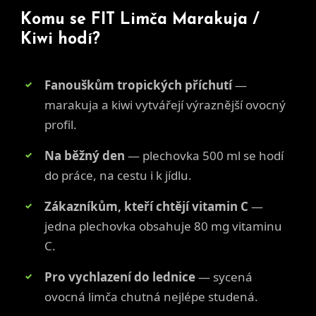
Komu se FIT Limča Marakuja /
Kiwi hodí?
Fanouškům tropických příchutí
—
marakuja a kiwi vytvářejí výraznější ovocný
profil.
Na běžný den
— plechovka 500 ml se hodí
do práce, na cestu i k jídlu.
Zákazníkům, kteří chtějí vitamin C
—
jedna plechovka obsahuje 80 mg vitaminu
C.
Pro vychlazení do lednice
— sycená
ovocná limča chutná nejlépe studená.