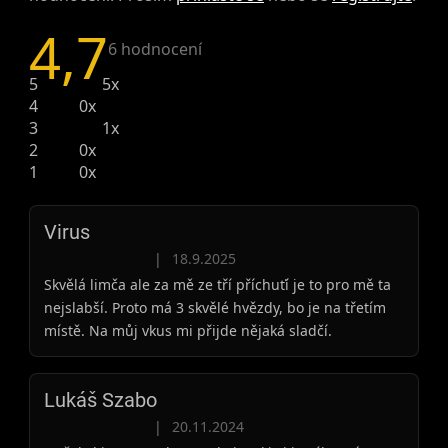
4,7
Průměrné hodnocení produktu je 4,7 z 5 hvě
6 hodnocení
5
5x
4
0x
3
1x
2
0x
1
0x
Virus
Hodnocení produktu je 3 z 5 hvězdiček.
|
18.9.2025
Skvělá limča ale za mě ze tří příchuťí je to pro mě ta
nejslabší. Proto má 3 skvělé hvězdy, bo je na třetím
místě. Na můj vkus mi přijde nějaká sladčí.
Lukáš Szabo
Hodnocení produktu je 5 z 5 hvězdiček.
|
20.11.2024