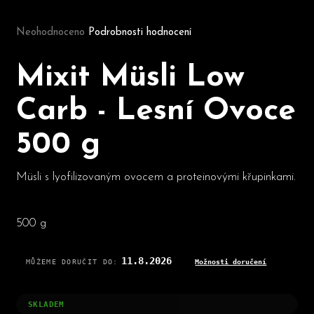
Průměrné hodnocení produktu je 0,0 z 5 hvězdiček.
Neohodnoceno
Podrobnosti hodnocení
D
o
Mixit Müsli Low
p
o
Carb - Lesní Ovoce
r
u
500 g
č
u
j
Müsli s lyofilizovaným ovocem a proteinovými křupinkami.
e
m
e
500 g
11.8.2026
MŮŽEME DORUČIT DO:
Možnosti doručení
SKLADEM