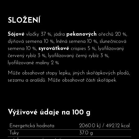
SLOŽENÍ
Sójové
vločky 37 %, jádra
pekanových
ořechů 20 %,
dýňová semena 10 %, lněná semena 10 %, slunečnicová
semena 10 %,
syrovátkové
crispies 5 %, lyofilizovaný
červený rybíz 3 %, lyofilizovaný černý rybíz 3 %,
lyofilizované maliny 2 %
Může obsahovat stopy lepku, jiných skořápkových plodů,
sezamu a arašídů. Může obsahovat části skořápek.
Výživové údaje na 100 g
Energetická hodnota
2060.0 kJ / 492.12 kcal
Tuky
37.0 g