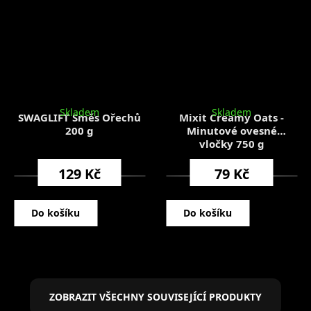
Skladem
Skladem
SWAGLIFT Směs Ořechů
Mixit Creamy Oats -
200 g
Minutové ovesné
vločky 750 g
129 Kč
79 Kč
Do košíku
Do košíku
ZOBRAZIT VŠECHNY SOUVISEJÍCÍ PRODUKTY