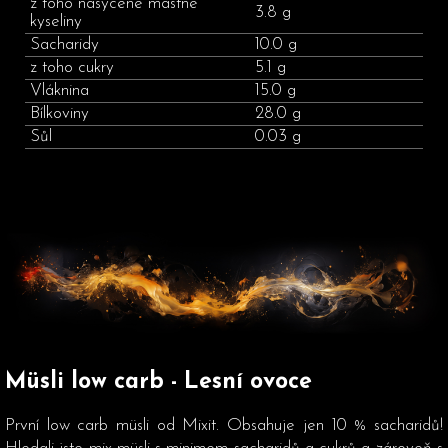
z toho nasycené mastné
3.8 g
kyseliny
Sacharidy
10.0 g
z toho cukry
5.1 g
Vláknina
15.0 g
Bílkoviny
28.0 g
Sůl
0.03 g
Müsli low carb - Lesní ovoce
První low carb müsli od Mixit. Obsahuje jen 10 % sacharidů!