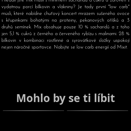
Hledali jste mix müsli s minimem sacharidů a cukrů a zároveň s
vydatnou porcí bílkovin a vlákniny? Je tady první "low carb"
müsli, které nabídne chuťový koncert mrazem sušeného ovoce
s křupinkami bohatými na proteiny, pekanových oříšků a 3
druhů semínek. Mix obsahuje pouze 10 % sacharidů a z toho
jen 5,1 % cukrů z černého a červeného rybízu s malinami. 28 %
bílkovin v kombinaci rostlinné a syrovátkové složky uspokojí
nejen náročné sportovce. Nabijte se low carb energií od Mixit.