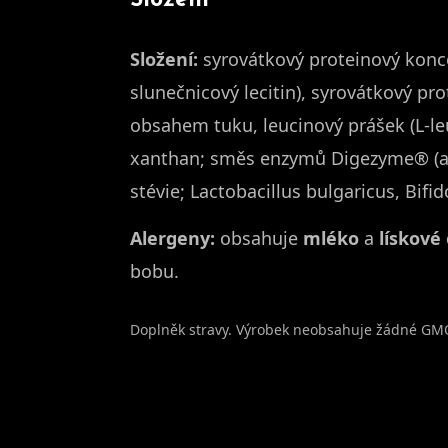
Složení
Složení:
syrovátkový proteinový koncen
slunečnicový lecitin), syrovátkový pr
obsahem tuku, leucinový prášek (L-leu
xanthan; směs enzymů Digezyme® (alfa-
stévie; Lactobacillus bulgaricus, Bif
Alergeny:
obsahuje
mléko
a
lískové
bobu.
Doplněk stravy. Výrobek neobsahuje žádné GM