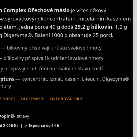
n Complex Ořechové máslo
je vícesložkový
 se syrovátkovým koncentrátem, micelárním kaseinem
olátem. Jedna porce 40 g dodá
29,2 g bílkovin
, 1,2 g
g Digezyme®. Balení 1000 g obsahuje 25 porcí.
— bílkoviny přispívají k růstu svalové hmoty
 bílkoviny přispívají k udržení svalové hmoty
y přispívají k udržení normálního stavu kostí
eptura
— koncentrát, izolát, kasein, L-leucin, Digezyme®
ltury
5 PORCÍ
DIGEZYME®
OŘECHOVÁ CHUŤ
oplněk stravy
 2 000 Kč | ✓ Expedice do 24 h