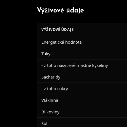
Výživové údaje
VÝŽIVOVÉ ÚDAJE
Energetická hodnota
Tuky
- z toho nasycené mastné kyseliny
Sacharidy
- z toho cukry
Vláknina
Bílkoviny
Sůl