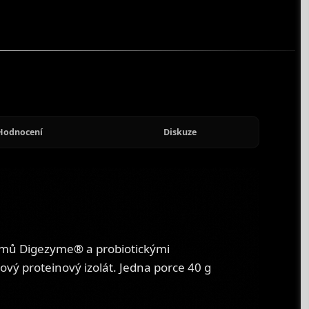
Hodnocení
Diskuze
ymů Digezyme® a probiotickými
vý proteinový izolát. Jedna porce 40 g