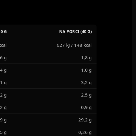
0 G
NA PORCI (40 G)
kcal
627 kJ / 148 kcal
,6 g
1,8 g
,4 g
1,0 g
,1 g
3,2 g
,2 g
2,5 g
,2 g
0,9 g
9 g
29,2 g
5 g
0,26 g