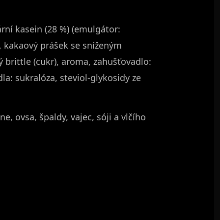
rní kasein (28 %) (emulgátor:
n), kakaový prášek se sníženým
 brittle (cukr), aroma, zahušťovadlo:
la: sukralóza, steviol-glykosidy ze
, ovsa, špaldy, vajec, sóji a vlčího