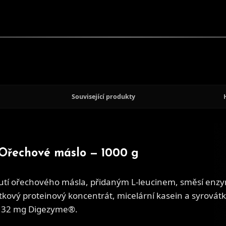
Související produkty
Ořechové máslo — 1000 g
hutí ořechového másla, přidaným L-leucinem, směsí enz
ový proteinový koncentrát, micelární kasein a syrovátko
a 132 mg Digezyme®.