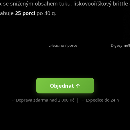
 se sníženým obsahem tuku, lískovooříškový brittle a
bsahuje
25 porcí
po 40 g.
1,2 g
132
L-leucinu / porce
Digezyme®
Objednat ↑
✓ Doprava zdarma nad 2 000 Kč | ✓ Expedice do 24 h