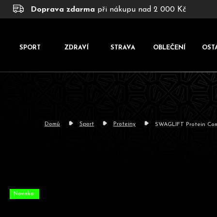
K
Přejít
Doprava zdarma
při nákupu nad 2 000 Kč
na
o
obsah
š
í
SPORT
ZDRAVÍ
STRAVA
OBLEČENÍ
OST
k
Domů
Sport
Proteiny
SWAGLIFT Protein Com
Novinka