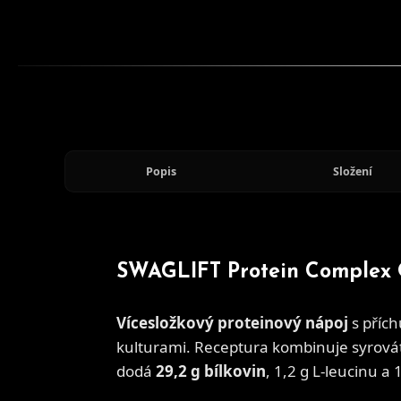
Popis
Složení
SWAGLIFT Protein Complex 
Vícesložkový proteinový nápoj
s příc
kulturami. Receptura kombinuje syrovátk
dodá
29,2 g bílkovin
, 1,2 g L-leucinu 