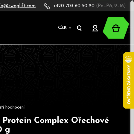
fo@swaglift.com
+420 703 60 50 20
(Po–Pá, 9–16)
Nákup
CZK
Hledat
Přihlášení
košík
oduktu je 5,0 z 5 hvězdiček.
ti hodnocení
Protein Complex Ořechové
0 g