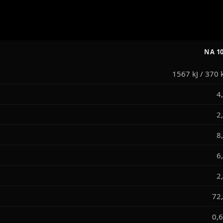
NA 10
1567 kJ / 370 
4
2
8
6
2
72,
0,6