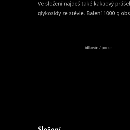
Ve složení najdeš také kakaový prášek
glykosidy ze stévie. Balení 1000 g o
29,2 g
bílkovin / porce