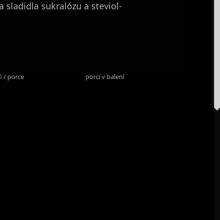
 sladidla sukralózu a steviol-
 mg
25
 / porce
porcí v balení