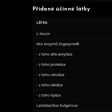
Přidané účinné látky
LÁTKA
L-leucin
Mix enzymů Digezyme®
- z toho alfa-amyláza
- z toho proteáza
- z toho celuláza
- z toho laktáza
- z toho lipáza
Lactobacillus bulgaricus