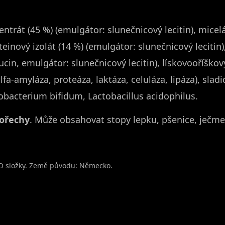
trát (45 %) (emulgátor: slunečnicový lecitin), micelá
oteinový izolát (14 %) (emulgátor: slunečnicový leciti
cin, emulgátor: slunečnicový lecitin), lískovooříškový
amyláza, proteáza, laktáza, celuláza, lipáza), sladid
idobacterium bifidum, Lactobacillus acidophilus.
 ořechy
. Může obsahovat stopy lepku, pšenice, ječmene
O složky. Země původu: Německo.