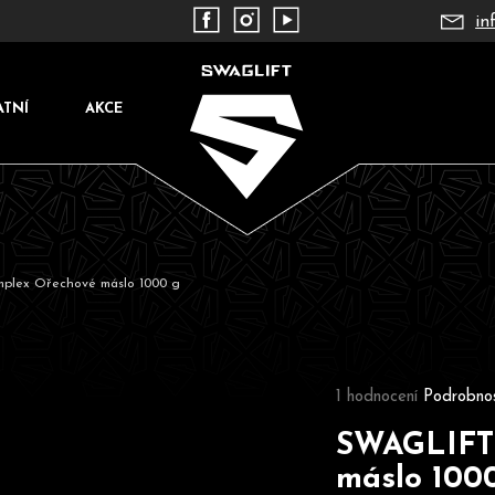
in
ATNÍ
AKCE
plex Ořechové máslo 1000 g
Co potřebujete najít?
Průměrné hodnocení pr
1 hodnocení
Podrobnos
SWAGLIFT 
máslo 100