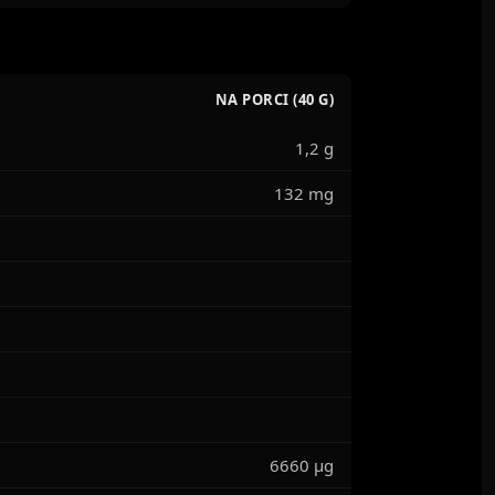
NA PORCI (40 G)
1,2 g
132 mg
6660 μg