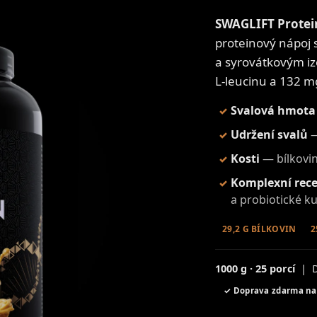
HLEDAT
SWAGLIFT Protei
proteinový nápoj
a syrovátkovým iz
Doporučujeme
L-leucinu a 132 m
Svalová hmota
✓
Udržení svalů
—
✓
Kosti
— bílkovin
✓
Komplexní rec
✓
a probiotické ku
29,2 G BÍLKOVIN
2
1000 g · 25 porcí
| D
✓ Doprava zdarma nad