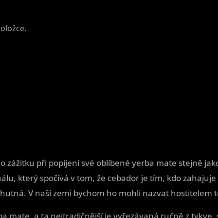
položce.
 zážitku při popíjení své oblíbené yerba mate stejně jako
álu, který spočívá v tom, že cebador je tím, kdo zahajuje
chutná. V naší zemi bychom ho mohli nazvat hostitelem té
rba mate, a ta nejtradičnější je vyřezávaná ručně z tykv