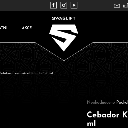
in
ATNÍ
AKCE
alabasa keramická Panda 350 ml
Co potřebujete najít?
Průměrné hodnocení pr
Neohodnoceno
Podro
Cebador K
ml