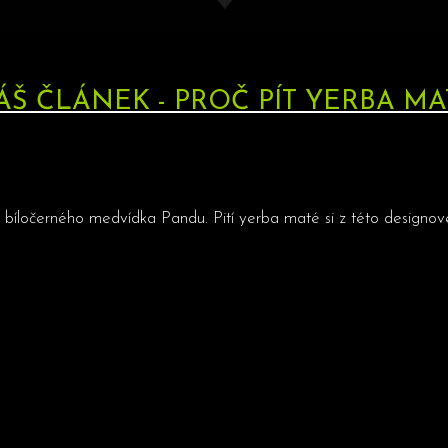
ÁŠ ČLÁNEK - PROČ PÍT YERBA MA
ho bíločerného medvídka Pandu. Pití yerba maté si z této designov