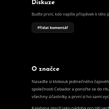
Diskuze
Buďte první, kdo napíše příspěvek k této 
Přidat komentář
O značce
Nasaďte si klobouk jedinečného čajového
společnosti Cebador a ponořte se do ritu
všechny účastníky a první si ho sami vy
Kalabasa slouží jako nádoba pro pití ye