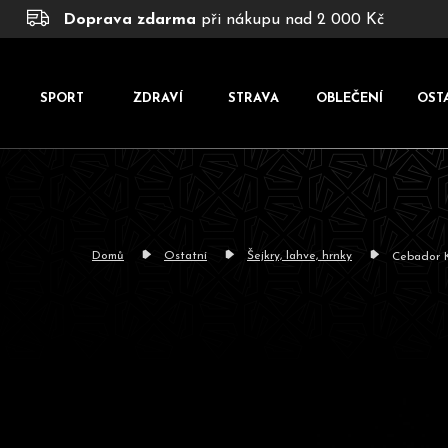
K
Přejít
Doprava zdarma
při nákupu nad 2 000 Kč
na
o
obsah
š
í
SPORT
ZDRAVÍ
STRAVA
OBLEČENÍ
OST
k
Domů
Ostatní
Šejkry, lahve, hrnky
Cebador K