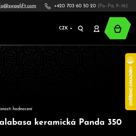
fo@swaglift.com
+420 703 60 50 20
(Po–Pá, 9–16)
Nákup
CZK
Hledat
Přihlášení
košík
oduktu je 0,0 z 5 hvězdiček.
bnosti hodnocení
alabasa keramická Panda 350