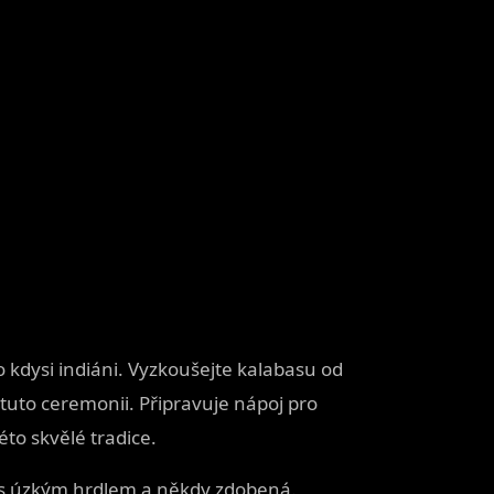
 kdysi indiáni. Vyzkoušejte kalabasu od
 tuto ceremonii. Připravuje nápoj pro
to skvělé tradice.
e, s úzkým hrdlem a někdy zdobená.