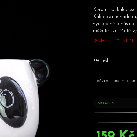
HLEDAT
Keramická kalabasa 
Kalabasa je nádoba, 
vydlabané a následn
Doporučujeme
můžete své Maté vyc
BOMBILLA NENÍ 
350 ml
MŮŽEME DORUČIT DO
SKLADEM
159 Kč