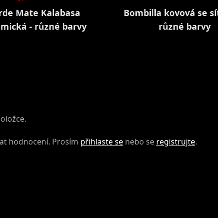
rde Mate Kalabasa
Bombilla kovová se s
mická - různé barvy
různé barvy
350ml
položce.
dat hodnocení. Prosím
přihlaste se
nebo se
registrujte
.