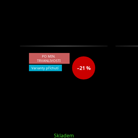
PO MIN.
TRVANLIVOSTI
–21 %
Varianty příchutí
Skladem