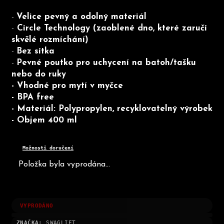
-
Velice pevný a odolný materiál
-
Circle Technology (zaoblené dno, které zaručí
skvělé rozmíchání)
-
Bez sítka
-
Pevné poutko pro uchycení na batoh/tašku
nebo do ruky
- Vhodné pro mytí v myčce
- BPA free
- Materiál: Polypropylen, recyklovatelný výrobek
- Objem 400 ml
Možnosti doručení
Položka byla vyprodána…
VYPRODÁNO
ZNAČKA:
SWAGLIFT