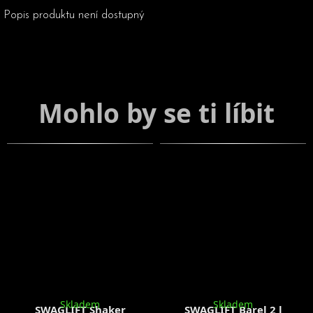
Popis produktu není dostupný
Skladem
Skladem
SWAGLIFT Shaker
SWAGLIFT Barel 2 l