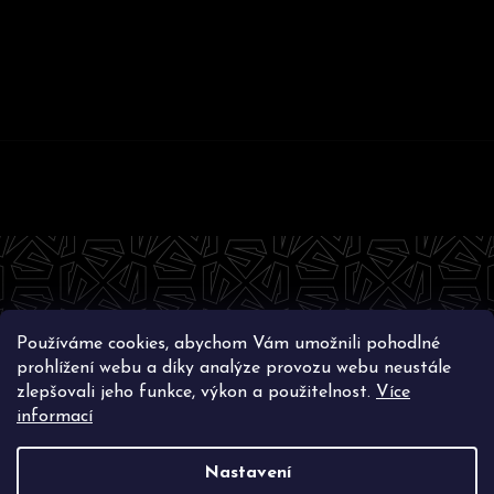
Z
á
p
a
t
Používáme cookies, abychom Vám umožnili pohodlné
í
Instagram
prohlížení webu a díky analýze provozu webu neustále
zlepšovali jeho funkce, výkon a použitelnost.
Více
informací
Nastavení
Vytvořil Shoptet