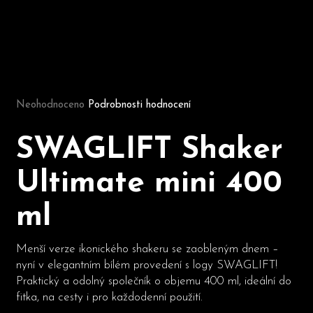
D
o
p
Průměrné hodnocení produktu je 0,0 z 5 hvězdiček.
o
Neohodnoceno
Podrobnosti hodnocení
r
u
č
SWAGLIFT Shaker
u
j
Ultimate mini 400
e
m
ml
e
Menší verze ikonického shakeru se zaobleným dnem –
nyní v elegantním bílém provedení s logy SWAGLIFT!
Praktický a odolný společník o objemu 400 ml, ideální do
fitka, na cesty i pro každodenní použití.