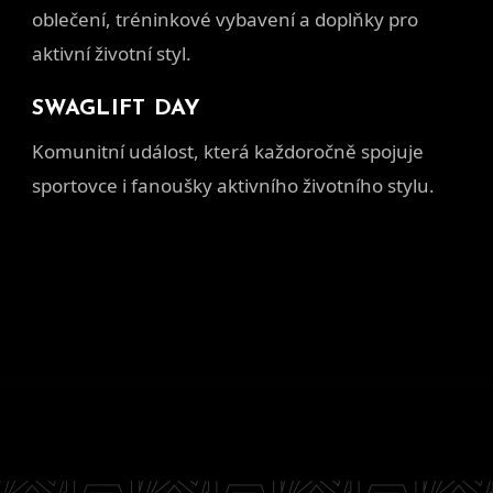
oblečení, tréninkové vybavení a doplňky pro
aktivní životní styl.
SWAGLIFT DAY
Komunitní událost, která každoročně spojuje
sportovce i fanoušky aktivního životního stylu.
Z
á
p