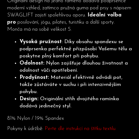
Originální design na jedno rameno dodává podprsence
moderní vzhled, zatímco pružná guma pod prsy s nápisem
SWAGLIFT zajistí spolehlivou oporu.
Ideální volba
pro
posilování, jógu, pilates, turistiku a další sporty.
Monča má na sobě velikost S.
Vysoká pružnost
: Díky obsahu spandexu se
podprsenka perfektně přizpůsobí Vašemu tělu a
poskytne plný komfort při pohybu.
Odolnost:
Nylon zajišťuje dlouhou životnost a
odolnost vůči opotřebení.
Prodyšnost:
Materiál efektivně odvádí pot,
takže zůstáváte v suchu i při intenzivnějším
pohybu.
Design:
Originální střih dvojitého ramínka
dodává jedinečný styl.
81% Nylon / 19% Spandex
Pokyny k údržbě:
Perte dle instrukcí na štítku textilu.