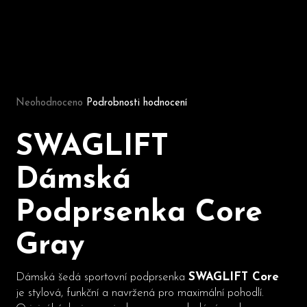
D
o
p
Průměrné hodnocení produktu je 0,0 z 5 hvězdiček.
o
Neohodnoceno
Podrobnosti hodnocení
r
u
č
SWAGLIFT
u
j
Dámská
e
m
Podprsenka Core
e
Gray
Dámská šedá sportovní podprsenka
SWAGLIFT Core
je stylová, funkční a navržená pro maximální pohodlí.