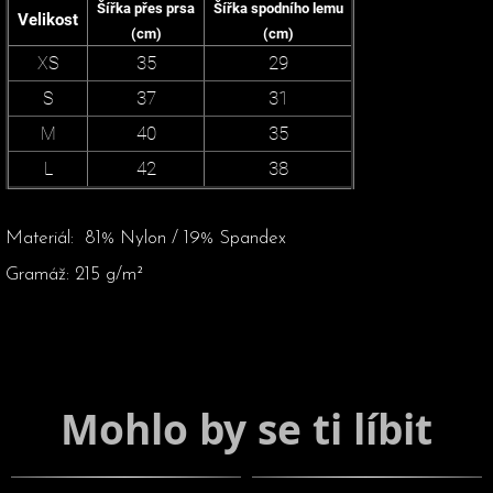
Šířka přes prsa
Šířka spodního lemu
Velikost
(cm)
(cm)
35
29
XS
37
31
S
40
35
M
42
38
L
Materiál: 81% Nylon / 19% Spandex
Gramáž: 215 g/m²