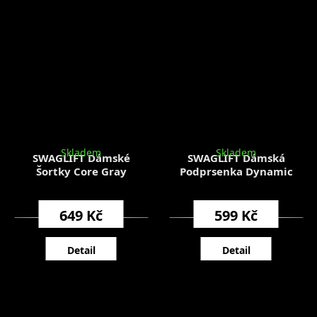
Skladem
Skladem
SWAGLIFT Dámské
SWAGLIFT Dámská
Šortky Core Gray
Podprsenka Dynamic
649 Kč
599 Kč
Detail
Detail