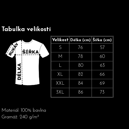
Tabulka velikostí
Velikost
Délka (cm)
Šířka (cm)
S
76
57
M
78
60
L
80
63
XL
82
66
XXL
84
69
3XL
86
73
Materiál: 100% bavlna
Gramáž:
240 g/m²