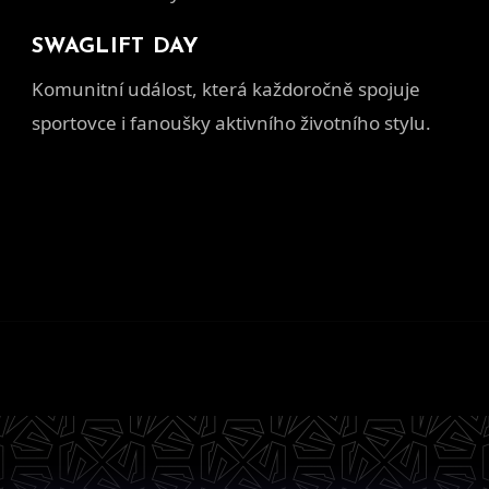
SWAGLIFT DAY
Komunitní událost, která každoročně spojuje
sportovce i fanoušky aktivního životního stylu.
Z
á
p
a