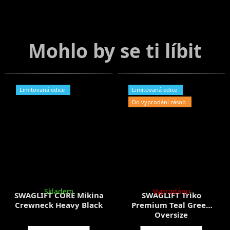
Limitovaná edice
Limitovaná edice
Do vyprodání zásob
Skladem
Vyprodáno
SWAGLIFT CORE Mikina
SWAGLIFT Triko
Crewneck Heavy Black
Premium Teal Green
Oversize