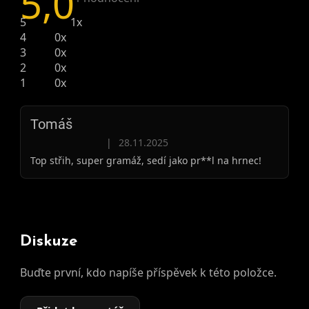
5,0
5
1x
4
0x
3
0x
2
0x
1
0x
Tomáš
Hodnocení produktu je 5 z 5 hvězdiček.
|
28.11.2025
Top střih, super gramáž, sedí jako pr**l na hrnec!
Diskuze
Buďte první, kdo napíše příspěvek k této položce.