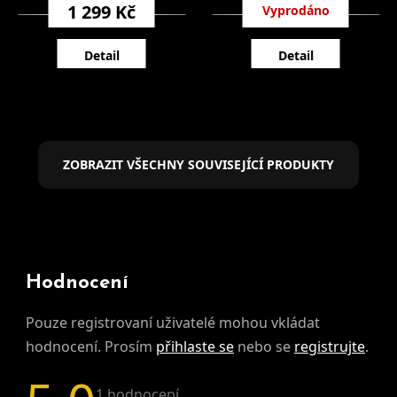
1 299 Kč
699 Kč
Detail
Detail
ZOBRAZIT VŠECHNY SOUVISEJÍCÍ PRODUKTY
Hodnocení
Pouze registrovaní uživatelé mohou vkládat
hodnocení. Prosím
přihlaste se
nebo se
registrujte
.
Průměrné hodnocení produktu je 5,0 z 5 hvě
1 hodnocení