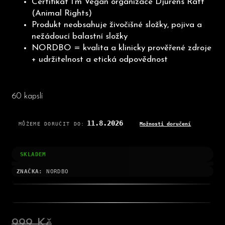
Certifikát I'm Vegan organizace Djurens Rätt
(Animal Rights)
Produkt neobsahuje živočišné složky, pojiva a
nežádoucí balastní složky
NORDBO = kvalita a klinicky prověřené zdroje
+ udržitelnost a etická odpovědnost
60 kapslí
11.8.2026
MŮŽEME DORUČIT DO:
Možnosti doručení
SKLADEM
ZNAČKA:
NORDBO
999 Kč