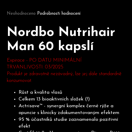
Průměrné hodnocení produktu je 0,0 z 5 hvězdiček.
Neohodnoceno
Podrobnosti hodnocení
D
o
Nordbo Nutrihair
p
o
Man 60 kapslí
r
u
č
Expirace - PO DATU MINIMÁLNÍ
u
TRVANLIVOSTI: 03/2025
j
Produkt je zdravotně nezávadný, lze jej dále standardně
e
konzumovat.
m
e
Růst a kvalita vlasů
Celkem 13 bioaktivních složek (!)
Actrisave™ - synergní komplex černé rýže a
opuncie s klinicky zdokumentovaným efektem
95 % účastníků studie zaznamenalo pozitivní
efekt