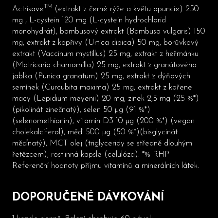
TM
Actrisave
(extrakt z černé rýže a květu opuncie) 250
mg , L-cystein 120 mg (L-cystein hydrochlorid
monohydrát), bambusový extrakt (Bambusa vulgaris) 150
mg, extrakt z kopřivy (Urtica dioica) 50 mg, borůvkový
extrakt (Vaccinum mystillus) 25 mg, extrakt z heřmánku
(Matricaria chamomilla) 25 mg, extrakt z granátového
jablka (Punica granatum) 25 mg, extrakt z dýňových
semínek (Curcubita maxima) 25 mg, extrakt z kořene
macy (Lepidium meyenii) 20 mg, zinek 2,5 mg (25 %*)
(pikolinát zinečnatý), selen 50 µg (91 %*)
(selenomethionin), vitamín D3 10 µg (200 %*) (vegan
cholekalciferol), měď 500 µg (50 %*)(bisglycinát
měďnatý), MCT olej (triglyceridy se středně dlouhým
řetězcem), rostlinná kapsle (celulóza). *% RHP—
Referenční hodnoty příjmu vitamínů a minerálních látek.
DOPORUČENÉ DÁVKOVÁNÍ