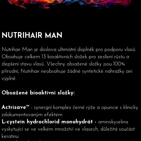
NUTRIHAIR MAN
Nutrihair Man je doslova ultimátní doplněk pro podporu vlasů.
Obsahuje celkem 13 bioaktivních složek pro zesílení růstu a
zlepšení stavu vlasů. Všechny obsažené složky jsou 100%
přírodní, Nutrihair neobsahuje žádné syntetické náhražky ani
výplně.
Obsažené bioaktivní složky:
Actrisave™
- synergní komplex černé rýže a opuncie s klinicky
zdokumentovaným efektem
L-cystein hydrochlorid monohydrát -
aminokyselina
vyskytující se ve velkém množství ve vlasech, důležitá součást
keratinu