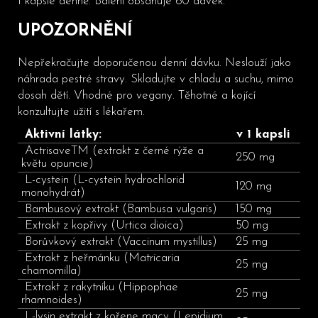
1 kapsle denně. Balení obsahuje 60 dávek.
UPOZORNĚNÍ
Nepřekračujte doporučenou denní dávku. Neslouží jako
náhrada pestré stravy. Skladujte v chladu a suchu, mimo
dosah dětí. Vhodné pro vegany. Těhotné a kojící
konzultujte užití s lékařem.
Aktivní látky:
v 1 kapsli
ActrisaveTM (extrakt z černé rýže a
250 mg
květu opuncie)
L-cystein (L-cystein hydrochlorid
120 mg
monohydrát)
Bambusový extrakt (Bambusa vulgaris)
150 mg
Extrakt z kopřivy (Urtica dioica)
50 mg
Borůvkový extrakt (Vaccinum mystillus)
25 mg
Extrakt z heřmánku (Matricaria
25 mg
chamomilla)
Extrakt z rakytníku (Hippophae
25 mg
rhamnoides)
L-lysin extrakt z kořene macy (Lepidium