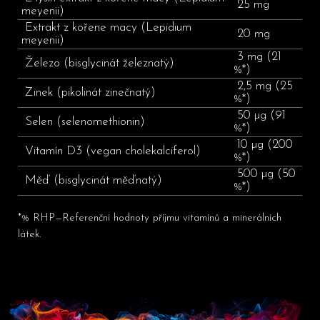
25 mg
meyenii)
Extrakt z kořene macy (Lepidium
20 mg
meyenii)
3 mg (21
Železo (bisglycinát železnatý)
%*)
2,5 mg (25
Zinek (pikolinát zinečnatý)
%*)
50 µg (91
Selen (selenomethionin)
%*)
10 µg (200
Vitamín D3 (vegan cholekalciferol)
%*)
500 µg (50
Měď (bisglycinát měďnatý)
%*)
*% RHP—Referenční hodnoty příjmu vitamínů a minerálních
látek.