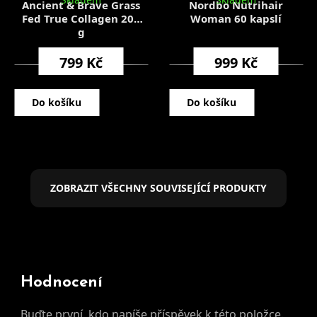
Ancient & Brave Grass
Nordbo Nutrihair
Fed True Collagen 200
Woman 60 kapslí
g
799 Kč
999 Kč
Do košíku
Do košíku
ZOBRAZIT VŠECHNY SOUVISEJÍCÍ PRODUKTY
Hodnocení
Buďte první, kdo napíše příspěvek k této položce.