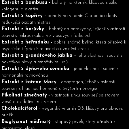
Extrakt z bambusu -
bohatý na křemík, klíčovou složku
kolagenu a elastinu
Extrakt z kopřivy -
bohatý na vitamín C a antioxidanty
redukující oxidativní stres
Extrakt z borůvky -
bohatý na antokyany, jejichž vlastnosti
souvisí s mikrocirkulací ve vlasových folikulech
Extrakt z heřmánku -
dobře známá bylina, která přispívá k
psychické i fyzické relaxaci a uvolnění stresu
Extrakt z granátového jablka -
jeho vlastnosti souvisí s
pokožkou hlavy a množstvím lupů
Extrakt z dýňového semínka
- jeho vlastnosti souvisí s
hormonální rovnováhou
Extrakt z kořene Macy
- adaptogen, jehož vlastnosti
souvisejí s hladinou hormonů a zvýšením energie
Pikolinát zinečnatý
- vlastnosti zinku souvisejí se stavem
vlasů a oxidativním stresem
Cholekalciferol
- veganský vitamín D3, klíčový pro obnovu
buněk
Bisglycinát měďnatý
- stopový prvek, který přispívá k
pigmentaci vlasů