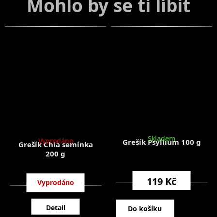
Skladem
Vyprodáno
Grešík Psyllium 100 g
Grešík Chia semínka
200 g
119 Kč
79 Kč
Detail
Do košíku