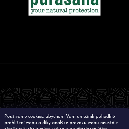
Z
á
p
a
t
Používáme cookies, abychom Vám umožnili pohodlné
í
Instagram
prohlížení webu a díky analýze provozu webu neustále