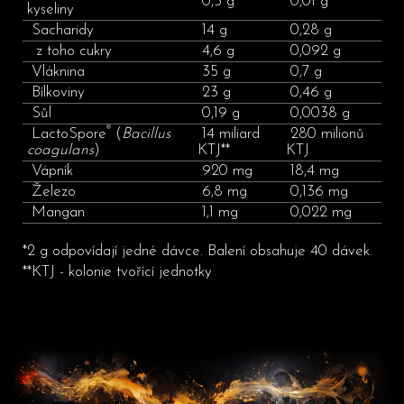
0,5 g
0,01 g
kyseliny
Sacharidy
14 g
0,28 g
z toho cukry
4,6 g
0,092 g
Vláknina
35 g
0,7 g
Bílkoviny
23 g
0,46 g
Sůl
0,19 g
0,0038 g
®
LactoSpore
(
Bacillus
14 miliard
280 milionů
coagulans
)
KTJ**
KTJ
Vápník
920 mg
18,4 mg
Železo
6,8 mg
0,136 mg
Mangan
1,1 mg
0,022 mg
*2 g odpovídají jedné dávce. Balení obsahuje 40 dávek.
**KTJ - kolonie tvořící jednotky