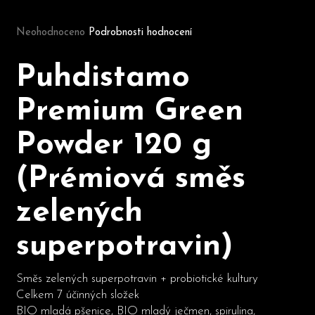
Průměrné hodnocení produktu je 0,0 z 5 hvězdiček.
Neohodnoceno
Podrobnosti hodnocení
D
o
Puhdistamo
p
o
Premium Green
r
u
Powder 120 g
č
u
(Prémiová směs
j
e
m
zelených
e
superpotravin)
Směs zelených superpotravin + probiotické kultury
Celkem 7 účinných složek
BIO mladá pšenice, BIO mladý ječmen, spirulina,