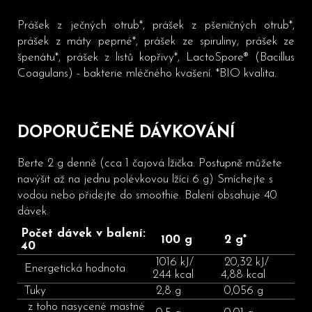
Prášek z ječných otrub*, prášek z pšeničných otrub*,
prášek z máty peprné*, prášek ze spiruliny, prášek ze
špenátu*, prášek z listů kopřivy*, LactoSpore® (Bacillus
Coagulans) - bakterie mléčného kvašení. *BIO kvalita.
DOPORUČENÉ DÁVKOVÁNÍ
Berte 2 g denně (cca 1 čajová lžička. Postupně můžete
navýšit až na jednu polévkovou lžíci 6 g) Smíchejte s
vodou nebo přidejte do smoothie. Balení obsahuje 40
dávek.
Počet dávek v balení:
100 g
2 g*
40
1016 kJ/
20,32 kJ/
Energetická hodnota
244 kcal
4,88 kcal
Tuky
2,8 g
0,056 g
z toho nasycené mastné