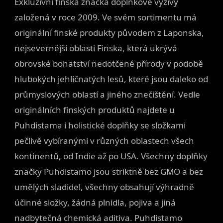
Exkluzivní finská značka doplňkové výživy
založená v roce 2009. Ve svém sortimentu má
originální finské produkty původem z Laponska,
nejsevernější oblasti Finska, která ukrývá
obrovské bohatství nedotčené přírody v podobě
hlubokých jehličnatých lesů, které jsou daleko od
průmyslových oblastí a jiného znečištění. Vedle
originálních finských produktů najdete u
Puhdistama i holistické doplňky se složkami
pečlivě vybíranými v různých oblastech všech
kontinentů, od Indie až po USA. Všechny doplňky
značky Puhdistamo jsou striktně bez GMO a bez
umělých sladidel, všechny obsahují výhradně
účinné složky, žádná plnidla, pojiva a jiná
nadbytečná chemická aditiva. Puhdistamo