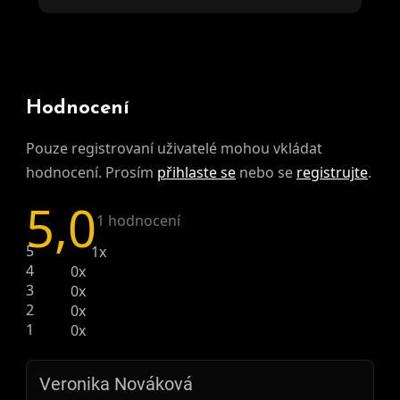
Hodnocení
Pouze registrovaní uživatelé mohou vkládat
hodnocení. Prosím
přihlaste se
nebo se
registrujte
.
5,0
Průměrné hodnocení produktu je 5,0 z 5 hvě
1 hodnocení
5
1x
4
0x
3
0x
2
0x
1
0x
Veronika Nováková