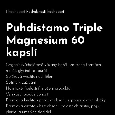
Průměrné hodnocení produktu je 5,0 z 5 hvězdiček.
1 hodnocení
Podrobnosti hodnocení
D
o
Puhdistamo Triple
p
o
Magnesium 60
r
u
kapslí
č
u
j
Organicky/chelátově vázaný hořčík ve třech formách:
e
malát, glycinát a taurát
m
Špičková využitelnost tělem
e
Šetrný k zažívání
Holistické (celostní) složení produktu
Vynikající biodostupnost
Prémiová kvalita - produkt obsahuje pouze aktivní složky
Prémiová čistota - bez obsahu balastních aditiv, pojiv,
plnidel a umělých sladidel