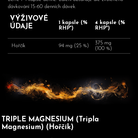
dávkování 15-60 denních dávek.
VÝŽIVOVÉ
1 kapsle (%
4 kapsle (%
ÚDAJE
RHP*)
RHP*)
375 mg
Hořčík
94 mg (25 %)
(100 %)
TRIPLE MAGNESIUM (Tripla
Magnesium) (Hořčík)