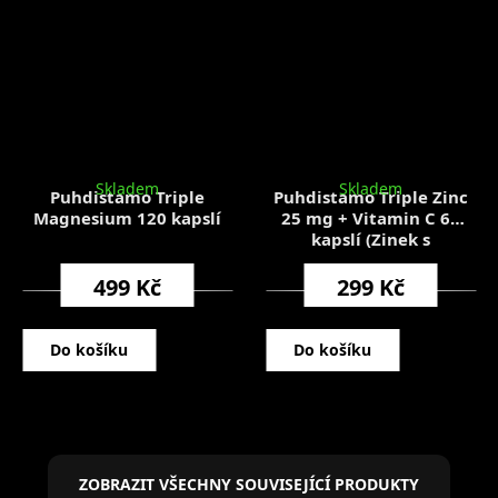
Skladem
Skladem
Puhdistamo Triple
Puhdistamo Triple Zinc
Magnesium 120 kapslí
25 mg + Vitamin C 60
kapslí (Zinek s
vitamínem C)
499 Kč
299 Kč
Do košíku
Do košíku
ZOBRAZIT VŠECHNY SOUVISEJÍCÍ PRODUKTY