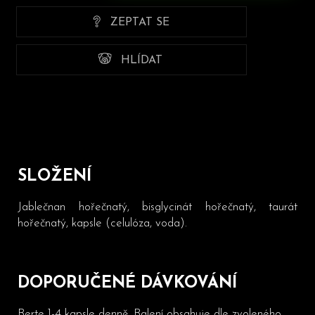
ZEPTAT SE
HLÍDAT
SLOŽENÍ
Jablečnan hořečnatý, bisglycinát hořečnatý, taurát
hořečnatý, kapsle (celulóza, voda).
DOPORUČENÉ DÁVKOVÁNÍ
Berte 1-4 kapsle denně. Balení obsahuje dle zvoleného