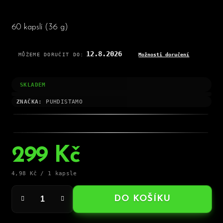
60 kapslí
(36 g)
12.8.2026
MŮŽEME DORUČIT DO:
Možnosti doručení
SKLADEM
ZNAČKA:
PUHDISTAMO
299 Kč
Měrná
4,98 Kč / 1 kapsle
cena:
DO KOŠÍKU