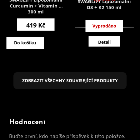
SWAGLIFT Lipozomální
Curcumin + Vitamin C
D3 + K2 150 ml
300 ml
419 Kč
399 Kč
Detail
Do košíku
ZOBRAZIT VŠECHNY SOUVISEJÍCÍ PRODUKTY
Hodnocení
Buďte první, kdo napíše příspěvek k této položce.