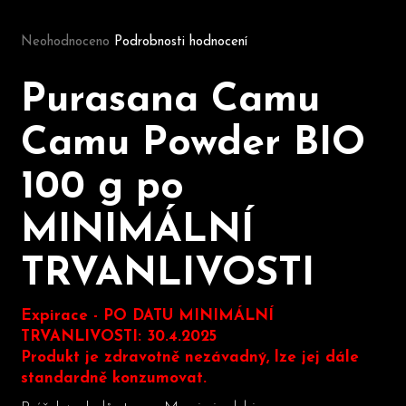
Průměrné hodnocení produktu je 0,0 z 5 hvězdiček.
Neohodnoceno
Podrobnosti hodnocení
D
o
Purasana Camu
p
o
Camu Powder BIO
r
u
100 g po
č
u
MINIMÁLNÍ
j
e
m
TRVANLIVOSTI
e
Expirace - PO DATU MINIMÁLNÍ
TRVANLIVOSTI: 30.4.2025
Produkt je zdravotně nezávadný, lze jej dále
standardně konzumovat.