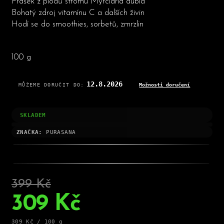
Prášek z plodů stromu Myrciaria dubia
Bohatý zdroj vitamínu C a dalších živin
Hodí se do smoothies, sorbetů, zmrzlin
100 g
12.8.2026
MŮŽEME DORUČIT DO:
Možnosti doručení
SKLADEM
ZNAČKA:
PURASANA
399 Kč
–22 %
309 Kč
Měrná
309 Kč / 100 g