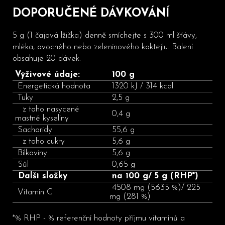
DOPORUČENÉ DÁVKOVÁNÍ
5 g (1 čajová lžička) denně smíchejte s 300 ml šťávy,
mléka, ovocného nebo zeleninového koktejlu. Balení
obsahuje 20 dávek.
Výživové údaje:
100 g
Energetická hodnota
1320 kJ / 314 kcal
Tuky
2,5 g
z
toho nasycené
0,4 g
mastné kyseliny
Sacharidy
55,6 g
z toho cukry
5,6 g
Bílkoviny
5,6 g
Sůl
0,65 g
Další složky
na 100 g/ 5 g (RHP*)
4508 mg (5635 %)/ 225
Vitamín C
mg (281 %)
*% RHP - % referenční hodnoty příjmu vitamínů a