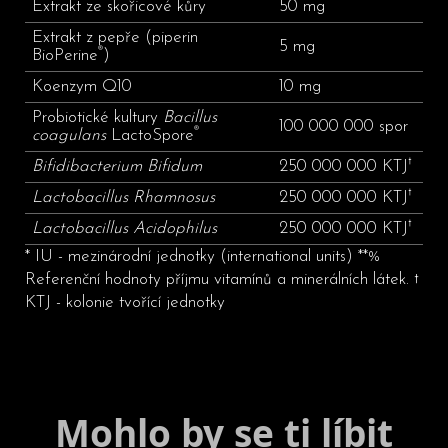
Extrakt ze skořicové kůry
50 mg
Extrakt z pepře (piperin
5 mg
®
BioPerine
)
Koenzym Q10
10 mg
Probiotické kultury
Bacillus
100 000 000 spor
®
coagulans
LactoSpore
†
Bifidibacterium Bifidum
250 000 000 KTJ
†
Lactobacillus Rhamnosus
250 000 000 KTJ
†
Lactobacillus Acidophilus
250 000 000 KTJ
* IU - mezinárodní jednotky (international units) **%
Referenční hodnoty příjmu vitamínů a minerálních látek. †
KTJ - kolonie tvořící jednotky