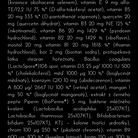
(kvasnice obohacené selenem), vitamín E 9 mg alfa-
TE/12,2 IU 75 %* (D-alfa-tokoferyl acetát), vitamín B5
20 mg 333 %* (D-pantothenát vápenatý), quercetin 20
mg (quercetin dihydrát), vitamín B3 20 mg NE 125 %*
(nikotinamid), vitamín B6 20 mg 1429 %* (pyridoxin
hydrochlorid), vitamín B2 20 mg 1429 % (riboflavin),
inositol 20 mg, vitamín B1 20 mg 1818 %* (thiamin
hydrochlorid), bór 2 mg (boritan sodný), protispékavá
látka stearan hořečnatý, Bacillus coagulans
(LactoSpore®)108 spor, vitamín D3 25 µg/ 1000 IU 500
%* (cholekalciferol), měď 1000 µg 100 %* (bisglycinát
měďnatý), koenzym Q10 10 mg (ubidecarenon), vitamín
A 800 µg/ 2667 IU 100 %* (retinyl acetát), mangan 1
mg 50 %* (bisglycinát manganatý), extrakt z černého
pepře Piperin (BioPerine®) 5 mg, bakterie mléčného
kvašení (Lactobacillus acidophilus 25x107KTJ,
Lactobacillus rhamnosus 25x107KTJ, Bifidobacterium
bifidum 25x107KTJ; KTJ – kolonie tvořící jednotky),
chrom 100 µg 250 %* (pikolinát chromitý), vitamín B9
600 µg 300 %* (kyselina listová), biotin 150 µg 300 %