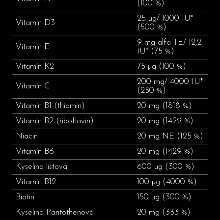
(100 %)
25 µg/ 1000 IU*
Vitamín D3
(500 %)
9 mg alfa-TE/ 12,2
Vitamín E
IU* (75 %)
Vitamín K2
75 µg (100 %)
200 mg/ 4000 IU*
Vitamín C
(250 %)
Vitamín B1 (thiamin)
20 mg (1818 %)
Vitamín B2 (riboflavin)
20 mg (1429 %)
Niacin
20 mg NE (125 %)
Vitamín B6
20 mg (1429 %)
Kyselina listová
600 µg (300 %)
Vitamín B12
100 µg (4000 %)
Biotin
150 µg (300 %)
Kyselina Pantothenová
20 mg (333 %)