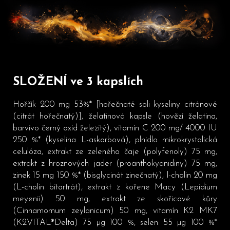
SLOŽENÍ ve 3 kapslích
Hořčík 200 mg 53%* [hořečnaté soli kyseliny citrónové
(citrát hořečnatý)], želatinová kapsle (hovězí želatina,
barvivo černý oxid železitý), vitamín C 200 mg/ 4000 IU
250 %* (kyselina L-askorbová), plnidlo mikrokrystalická
celulóza, extrakt ze zeleného čaje (polyfenoly) 75 mg,
extrakt z hroznových jader (proanthokyanidiny) 75 mg,
zinek 15 mg 150 %* (bisglycinát zinečnatý), l-cholin 20 mg
(L-cholin bitartrát), extrakt z kořene Macy (Lepidium
meyenii) 50 mg, extrakt ze skořicové kůry
(Cinnamomum zeylanicum) 50 mg, vitamín K2 MK7
(K2VITAL®Delta) 75 µg 100 %, selen 55 µg 100 %*