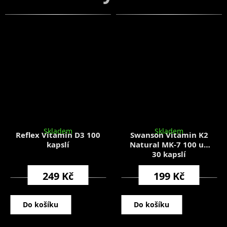
Skladem
Skladem
Reflex Vitamin D3 100
Swanson Vitamin K2
kapslí
Natural MK-7 100 ug
30 kapslí
249 Kč
199 Kč
Do košíku
Do košíku