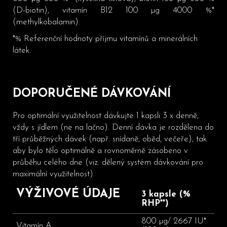
(D-biotin), vitamín B12 100 µg 4000 %*
(methylkobalamin).
*% Referenční hodnoty příjmu vitamínů a minerálních
látek.
DOPORUČENÉ DÁVKOVÁNÍ
Pro optimální využitelnost dávkujte 1 kapsli 3 x denně,
vždy s jídlem (ne na lačno). Denní dávka je rozdělena do
tří průběžných dávek (např. snídaně, oběd, večeře), tak
aby bylo tělo optimálně a rovnoměrně zásobeno v
průběhu celého dne (viz. dělený systém dávkování pro
maximální využitelnost).
VÝŽIVOVÉ ÚDAJE
3 kapsle (%
RHP**)
800 µg/ 2667 IU*
Vitamín A