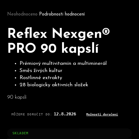
Průměrné hodnocení produktu je 0,0 z 5 hvězdiček.
Neohodnoceno
Podrobnosti hodnocení
D
o
Reflex Nexgen®
p
o
PRO 90 kapslí
r
u
č
Prémiový multivitamín a multiminerál
u
Směs živých kultur
j
Rostlinné extrakty
e
28 biologicky aktivních složek
m
e
90 kapslí
12.8.2026
MŮŽEME DORUČIT DO:
Možnosti doručení
SKLADEM