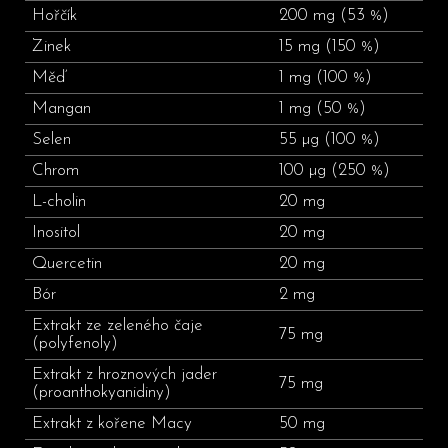
Hořčík
200 mg (53 %)
Zinek
15 mg (150 %)
Měď
1 mg (100 %)
Mangan
1 mg (50 %)
Selen
55 µg (100 %)
Chrom
100 µg (250 %)
L-cholin
20 mg
Inositol
20 mg
Quercetin
20 mg
Bór
2 mg
Extrakt ze zeleného čaje
75 mg
(polyfenoly)
Extrakt z hroznových jader
75 mg
(proanthokyanidiny)
Extrakt z kořene Macy
50 mg