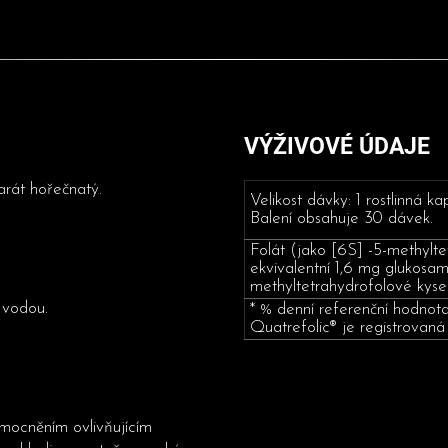
VÝŽIVOVÉ ÚDAJE
arát hořečnatý.
Velikost dávky: 1 rostlinná ka
Balení obsahuje 30 dávek.
Folát (jako [6S] -5-methylte
ekvivalentní 1,6 mg glukosam
methyltetrahydrofolové kysel
s vodou.
* % denní referenční hodnot
Quatrefolic® je registrovaná
emocněním ovlivňujícím