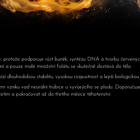
ky, protože podporuje růst buněk, syntézu DNA a tvorbu červených
ní a pouze malé množství folátu se skutečně dostává do těla.
zí dlouhodobou stabilitu, vysokou rozpustnost a lepší biologickou
em vzniku vad neurální trubice u vyvíjejícího se plodu. Doporuču
četím a pokračovat až do třetího měsíce těhotenství.