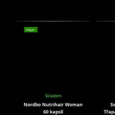
Vegan
Skladem
Nordbo Nutrihair Woman
S
60 kapslí
Třap