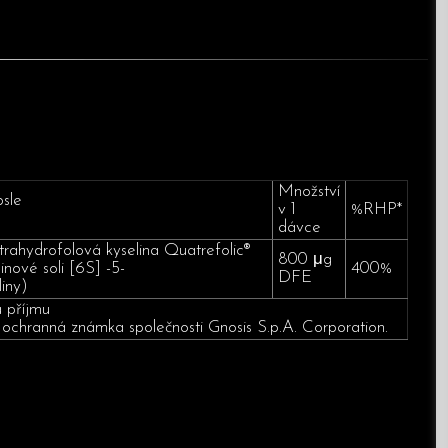
Množství
psle
v 1
%RHP*
dávce
trahydrofolová kyselina Quatrefolic®
800 μg
inové soli [6S] -5-
400%
DFE
iny)
a příjmu
 ochranná známka společnosti Gnosis S.p.A. Corporation.