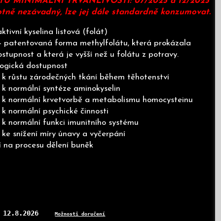
ATU MINIMÁLNÍ TRVANLIVOSTI: 07/2025 a 12/2025
otně nezávadný, lze jej dále standardně konzumovat.
tivní kyselina listová (folát)
- patentovaná forma methylfolátu, která prokázala
stupnost a která je vyšší než u folátu z potravy.
ologická dostupnost
á k růstu zárodečných tkání během těhotenství
á k normální syntéze aminokyselin
á k normální krvetvorbě a metabolismu homocysteinu
 k normální psychické činnosti
á k normální funkci imunitního systému
á ke snížení míry únavy a vyčerpání
lí na procesu dělení buněk
12.8.2026
:
Možnosti doručení