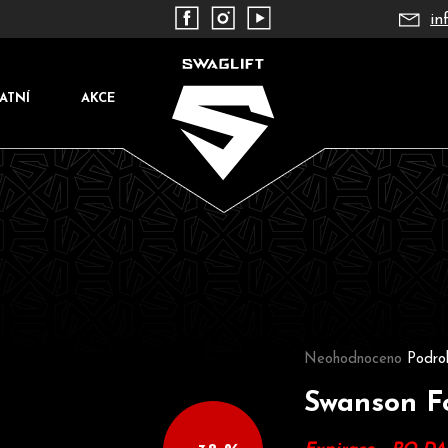
in
ATNÍ
AKCE
Co potřebujete najít?
Průměrné hodnocení pr
Neohodnoceno
Podro
Swanson Fo