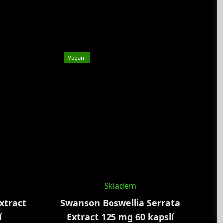
Vegan
Další
produk
Skladem
xtract
Swanson Boswellia Serrata
í
Extract 125 mg 60 kapslí