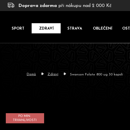
K
Přejít
Doprava zdarma
při nákupu nad 2 000 Kč
na
o
obsah
š
í
SPORT
ZDRAVÍ
STRAVA
OBLEČENÍ
OST
k
Domů
Zdraví
Swanson Folate 800 ug 30 kapslí
PO MIN.
TRVANLIVOSTI