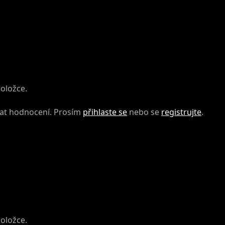
100 kapslí
položce.
dat hodnocení. Prosím
přihlaste se
nebo se
registrujte
.
položce.