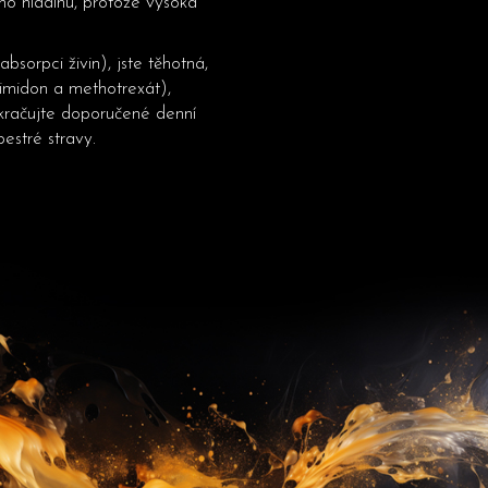
eho hladinu, protože vysoká
bsorpci živin), jste těhotná,
rimidon a methotrexát),
kračujte doporučené denní
estré stravy.