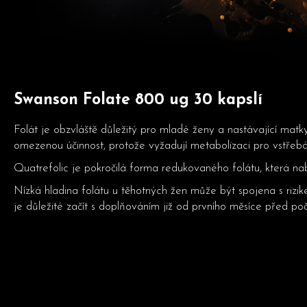
Swanson Folate 800 ug 30 kapslí
Folát je obzvláště důležitý pro mladé ženy a nastávající mat
omezenou účinnost, protože vyžadují metabolizaci pro vstřebá
Quatrefolic je pokročilá forma redukovaného folátu, která nabí
Nízká hladina folátu u těhotných žen může být spojena s rizik
je důležité začít s doplňováním již od prvního měsíce před po