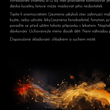
vstřebávání vitaminu B-12 by měli pravidelně kontrolovat j
dávka kyseliny listové může maskovat jeho nedostatek.
Trpíte-li onemocněním (zejména jakýkoli stav zahrnující mala
kojíte, nebo užíváte léky(zejména fenobarbital, fenytoin, p
poraďte se před užitím tohoto přípravku s lékařem. Nepře
dávkování. Uchovávejte mimo dosah dětí. Není náhradou p
Doporučené skladování: chladném a suchém místě.