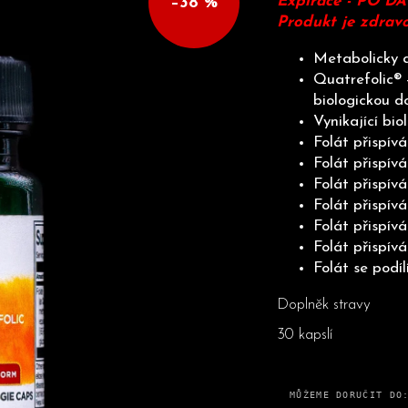
Expirace - PO D
–38 %
HLEDAT
Produkt je zdrav
Metabolicky ak
Quatrefolic® 
Doporučujeme
biologickou do
Vynikající bi
Folát přispív
Folát přispív
Folát přispív
Folát přispívá
Folát přispív
Folát přispív
Folát se podí
Doplněk stravy
30 kapslí
MŮŽEME DORUČIT DO