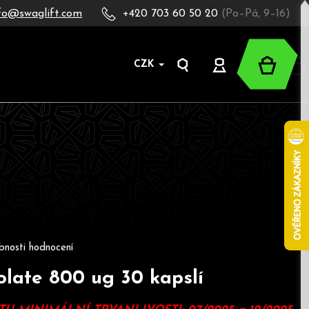
fo@swaglift.com
+420 703 60 50 20
(Po–Pá, 9–16)
Nákup
CZK
Hledat
Přihlášení
košík
oduktu je 0,0 z 5 hvězdiček.
bnosti hodnocení
late 800 ug 30 kapslí