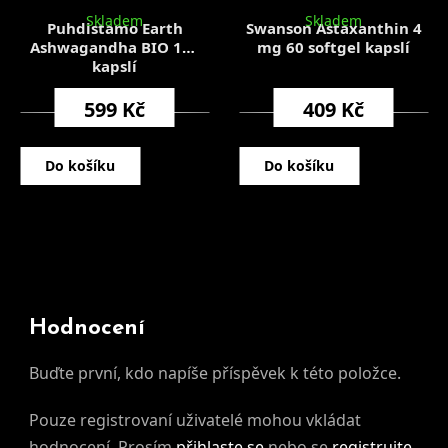
Skladem
Skladem
Puhdistamo Earth
Swanson Astaxanthin 4
Ashwagandha BIO 120
mg 60 softgel kapslí
kapslí
599 Kč
409 Kč
Do košíku
Do košíku
Hodnocení
Buďte první, kdo napíše příspěvek k této položce.
Pouze registrovaní uživatelé mohou vkládat
hodnocení. Prosím
přihlaste se
nebo se
registrujte
.