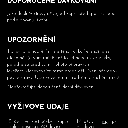
DOPORUČENÉ DÁVKOVÁNÍ
Jako doplněk stravy užívejte 1 kapsli před spaním, nebo
podle pokynů lékaře.
UPOZORNĚNÍ
Trpíte-li onemocněním, jste těhotná, kojíte, snažíte se
otěhotnět, je vám méně než 18 let nebo užíváte léky,
poraďte se před užitím tohoto přípravku s
lékařem.
Uchovávejte mimo dosah dětí. Není náhradou
pestré stravy. Uchovávejte na chladném a suchém místě.
Nepřekračujte doporučené denní dávkování.
VÝŽIVOVÉ ÚDAJE
Složení:
velikost dávky: 1 kapsle
Množství
%RHP*
Balení obsahuje 60 dávek.
v 1 dávce