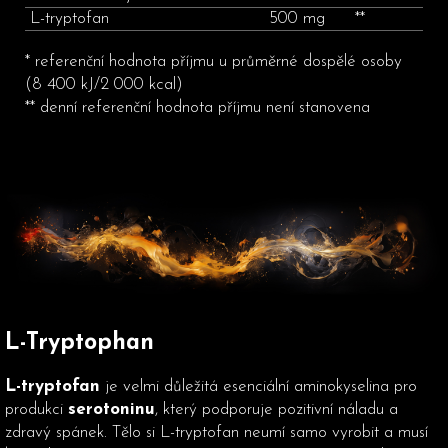
L-tryptofan
500 mg
**
* r
eferenční hodnota příjmu u průměrné dospělé osoby
(8 400 kJ/2 000 kcal)
** denní referenční hodnota příjmu není stanovena
L-Tryptophan
L-tryptofan
je velmi důležitá esenciální aminokyselina pro
produkci
serotoninu
, který podporuje pozitivní náladu a
zdravý spánek. Tělo si L-tryptofan neumí samo vyrobit a musí