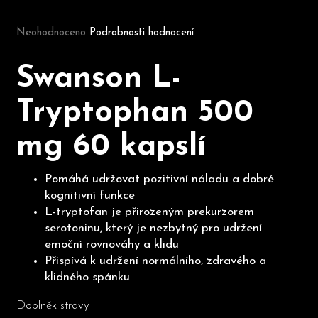
Průměrné hodnocení produktu je 0,0 z 5 hvězdiček.
Neohodnoceno
Podrobnosti hodnocení
D
o
Swanson L-
p
o
Tryptophan 500
r
u
mg 60 kapslí
č
u
j
Pomáhá udržovat pozitivní náladu a dobré
e
kognitivní funkce
m
L-tryptofan je přirozeným prekurzorem
e
serotoninu, který je nezbytný pro udržení
emoční rovnováhy a klidu
Přispívá k udržení normálního, zdravého a
klidného spánku
Doplněk stravy