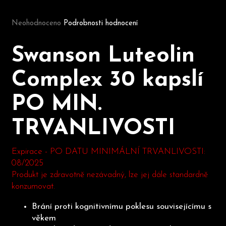
Průměrné hodnocení produktu je 0,0 z 5 hvězdiček.
Neohodnoceno
Podrobnosti hodnocení
D
o
Swanson Luteolin
p
o
Complex 30 kapslí
r
u
PO MIN.
č
u
TRVANLIVOSTI
j
e
m
Expirace - PO DATU MINIMÁLNÍ TRVANLIVOSTI:
e
08/2025
Produkt je zdravotně nezávadný, lze jej dále standardně
konzumovat.
Brání proti kognitivnímu poklesu souvisejícímu s
věkem