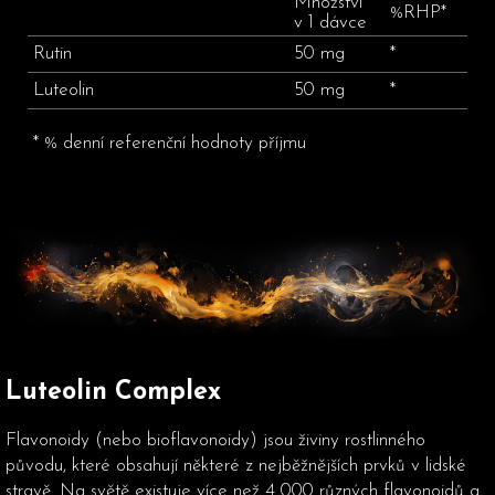
Množství
%RHP*
v 1 dávce
Rutin
50 mg
*
Luteolin
50 mg
*
* % denní referenční hodnoty příjmu
Luteolin Complex
Flavonoidy (nebo bioflavonoidy) jsou živiny rostlinného
původu, které obsahují některé z nejběžnějších prvků v lidské
stravě. Na světě existuje více než 4 000 různých flavonoidů a