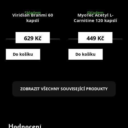
Skladem
Skladem
Viridian Brahmi 60
MyoTec Acetyl L-
kapslí
Carnitine 120 kapslí
629 Kč
449 Kč
Do košíku
Do košíku
ZOBRAZIT VŠECHNY SOUVISEJÍCÍ PRODUKTY
Hodnocení