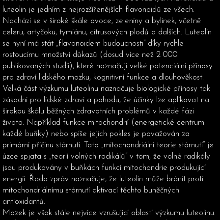
luteolin je jedním z nejrozšířenějších flavonoidů ze všech.
Nachází se v široké škále ovoce, zeleniny a bylinek, včetně
celeru, artyčoku, tymiánu, citrusových plodů a dalších. Luteolin
se nyní má stát „flavonoidem budoucnosti“ díky rychle
rostoucímu množství důkazů (dosud více než 2 000
publikovaných studií), které naznačují velké potenciální přínosy
pro zdraví lidského mozku, kognitivní funkce a dlouhověkost.
Velká část výzkumu luteolinu naznačuje biologické přínosy tak
zásadní pro lidské zdraví a pohodu, že účinky lze aplikovat na
širokou škálu běžných zdravotních problémů v každé fázi
života. Například funkce mitochondrií (energetické centrum
každé buňky) nebo spíše jejich pokles je považován za
primární příčinu stárnutí. Tato „mitochondriální teorie stárnutí“ je
úzce spjata s „teorií volných radikálů“ v tom, že volné radikály
jsou produkovány v buňkách funkcí mitochondrie produkující
energii. Řada zpráv naznačuje, že luteolin může bránit proti
mitochondriálnímu stárnutí aktivací těchto buněčných
antioxidantů.
Mozek je však stále nejvíce vzrušující oblastí výzkumu luteolinu.