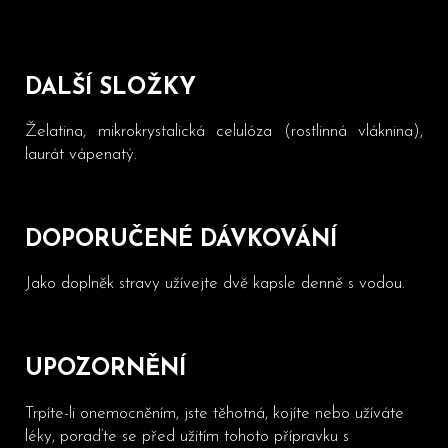
DALŠÍ SLOŽKY
Želatina, mikrokrystalická celulóza (rostlinná vláknina),
laurát vápenatý.
DOPORUČENÉ DÁVKOVÁNÍ
Jako doplněk stravy užívejte dvě kapsle denně s vodou.
UPOZORNĚNÍ
Trpíte-li onemocněním, jste těhotná, kojíte nebo užíváte
léky, poraďte se před užitím tohoto přípravku s