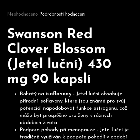
Průměrné hodnocení produktu je 0,0 z 5 hvězdiček.
Neohodnoceno
Podrobnosti hodnocení
D
o
Swanson Red
p
o
Clover Blossom
r
u
(Jetel luční) 430
č
u
mg 90 kapslí
j
e
m
Bohatý na
isoflavony
- Jetel luční obsahuje
e
přírodní isoflavony, které jsou známé pro svůj
potenciál napodobovat funkce estrogenu, což
může být prospěšné pro ženy v různých
obdobích života
Podpora pohody při menopauze - Jetel luční je
tradičně využíván k podpoře pohodlí v období