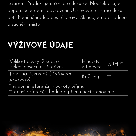
lékařem. Produkt je určen pro dospělé. Nepřekračujte
doporučené denní dávkování. Uchovávejte mimo dosah
dětí. Není náhradou pestré stravy. Skladujte na chladném
a suchém místě.
VÝŽIVOVÉ ÚDAJE
Velikost dávky: 2 kapsle
Množství
%RHP*
Balení obsahuje 45 dávek.
v 1 dávce
Jetel luční/červený (
Trifolium
860 mg
**
pratense
)
* % denní referenční hodnoty příjmu
** denní referenční hodnota příjmu není stanovena