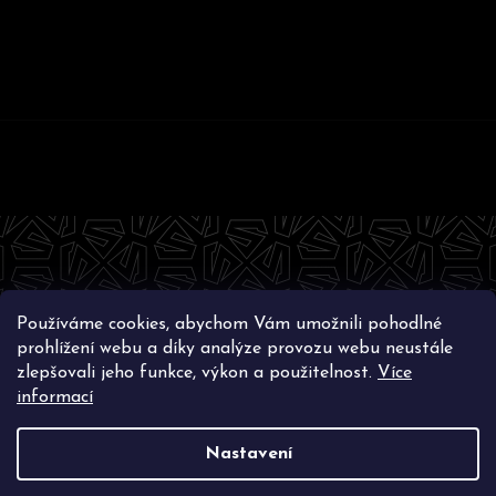
Z
á
p
a
t
Používáme cookies, abychom Vám umožnili pohodlné
í
Instagram
prohlížení webu a díky analýze provozu webu neustále
zlepšovali jeho funkce, výkon a použitelnost.
Více
informací
Nastavení
Vytvořil Shoptet