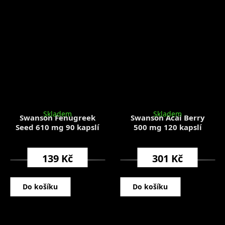
Skladem
Skladem
Swanson Fenugreek
Swanson Acai Berry
Seed 610 mg 90 kapslí
500 mg 120 kapslí
139 Kč
301 Kč
Do košíku
Do košíku