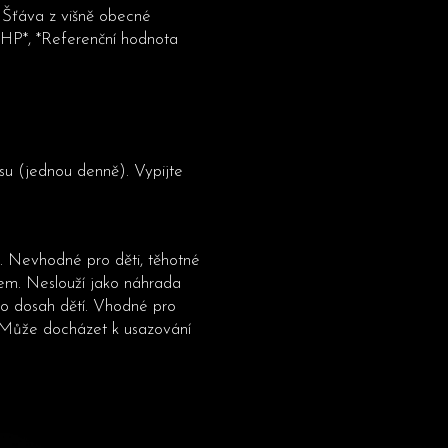
, Šťáva z višně obecné
RHP*, *Referenční hodnota
su (jednou denně). Vypijte
 Nevhodné pro děti, těhotné
řem. Neslouží jako náhrada
mo dosah dětí. Vhodné pro
 Může docházet k usazování