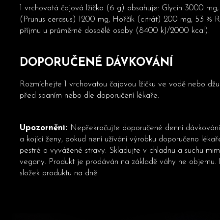
1 vrchovatá čajová lžička (6 g) obsahuje: Glycin 3000 mg
(Prunus cerasus) 1200 mg, Hořčík (citrát) 200 mg, 53 % 
příjmu u průměrné dospělé osoby (8400 kJ/2000 kcal).
DOPORUČENÉ DÁVKOVÁNÍ
Rozmíchejte 1 vrchovatou čajovou lžičku ve vodě nebo džu
před spaním nebo dle doporučení lékaře.
Upozornění:
Nepřekračujte doporučené denní dávkování.
a kojící ženy, pokud není užívání výrobku doporučeno léka
pestré a vyvážené stravy. Skladujte v chladnu a suchu mi
vegany. Produkt je prodáván na základě váhy ne objemu.
složek produktu na dně.