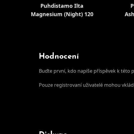
Puhdistamo Ilta
P
Magnesium (Night) 120
As
kapslí (Hořčík na Spaní)
Hodnocení
Buďte první, kdo napíše příspěvek k této 
Pouze registrovaní uživatelé mohou vklá