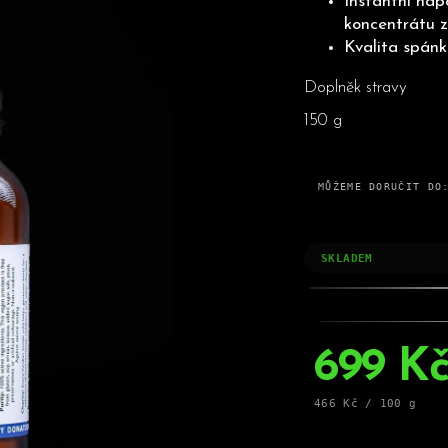
Instantní náp
HLEDAT
koncentrátu z
Kvalita spánk
Doplněk stravy
Doporučujeme
150 g
MŮŽEME DORUČIT DO
SKLADEM
699 K
Měrná
466 Kč / 100 g
cena: