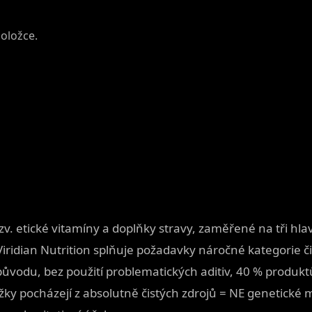
položce.
zv. etické vitamíny a doplňky stravy, zaměřené na tři hlavn
Viridian Nutrition splňuje požadavky náročné kategorie 
původu, bez použití problematických aditiv, 40 % produktů
ožky pocházejí z absolutně čistých zdrojů = NE genetické 