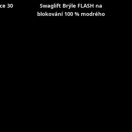
ce 30
Swaglift Brýle FLASH na
blokování 100 % modrého
světla + pouzdro a hadřík