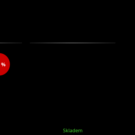
1 %
Další
produk
Skladem