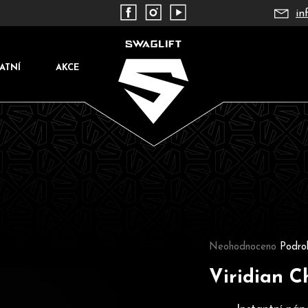
in
ATNÍ
AKCE
Co potřebujete najít?
Průměrné hodnocení pr
Neohodnoceno
Podro
Viridian C