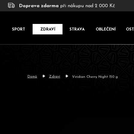
K
Přejít
Doprava zdarma
při nákupu nad 2 000 Kč
na
o
obsah
š
í
SPORT
ZDRAVÍ
STRAVA
OBLEČENÍ
OST
k
Domů
Zdraví
Viridian Cherry Night 150 g