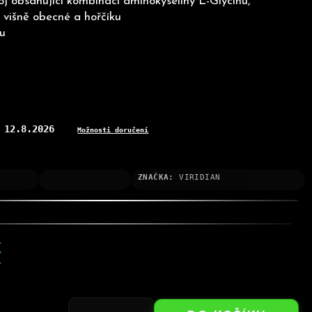
oj obsahující kombinaci aminokyseliny L-Glycinu,
 višně obecné a hořčíku
u
12.8.2026
:
Možnosti doručení
ZNAČKA:
VIRIDIAN
č