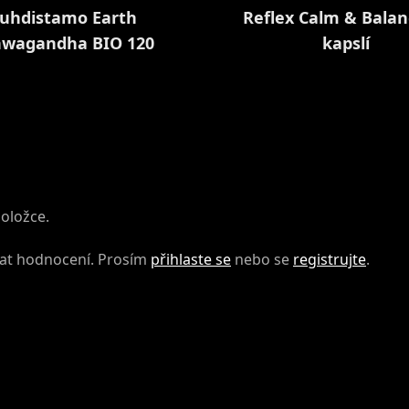
uhdistamo Earth
Reflex Calm & Balan
hwagandha BIO 120
kapslí
kapslí
položce.
dat hodnocení. Prosím
přihlaste se
nebo se
registrujte
.