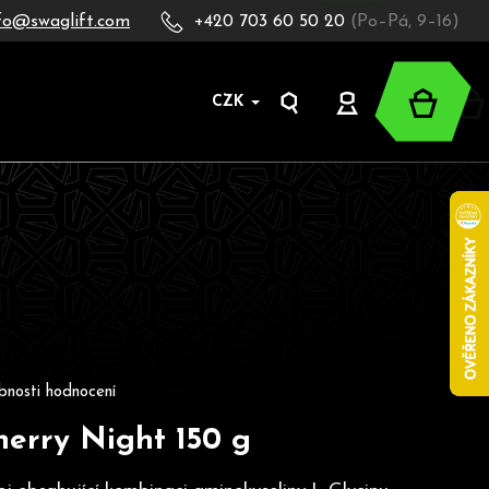
fo@swaglift.com
+420 703 60 50 20
(Po–Pá, 9–16)
Nákup
CZK
Hledat
Přihlášení
košík
oduktu je 0,0 z 5 hvězdiček.
bnosti hodnocení
herry Night 150 g