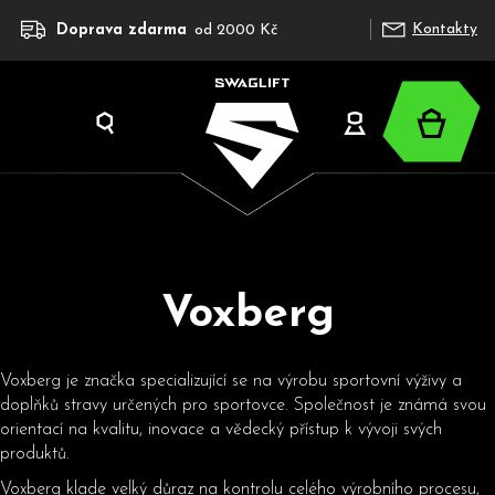
K
Přejít
Kontakty
Doprava zdarma
od 2000 Kč
na
o
obsah
š
í
Nákup
k
Hledat
Přihlášení
košík
Voxberg
C
o
p
Voxberg je značka specializující se na výrobu sportovní výživy a
o
doplňků stravy určených pro sportovce. Společnost je známá svou
t
orientací na kvalitu, inovace a vědecký přístup k vývoji svých
ř
produktů.
e
Voxberg klade velký důraz na kontrolu celého výrobního procesu,