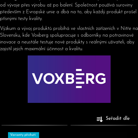
b
od vývoje přes výrobu až po balení. Společnost používá suroviny
především z Evropské unie a dbá na to, aby každý produkt prošel
u
přísnými testy kvality.
j
e
Výzkum a vývoj produktů probíhá ve vlastních zařízeních v Nitře na
Slovensku, kde Voxberg spolupracuje s odborníky na potravinové
t
inovace a neustále testuje nové produkty s reálnými uživateli, aby
e
zajistil jejich maximální účinnost a kvalitu​.
n
a
j
í
t
?
V
Seřadit dle
ý
HLEDAT
p
Varianty příchutí