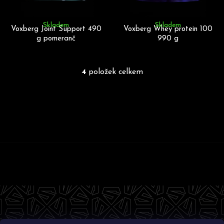
Skladem
Skladem
Voxberg Joint Support 490
Voxberg Whey protein 100
g pomeranč
990 g
4
položek celkem
O
v
l
á
d
a
c
Z
í
p
á
r
p
v
k
a
y
t
v