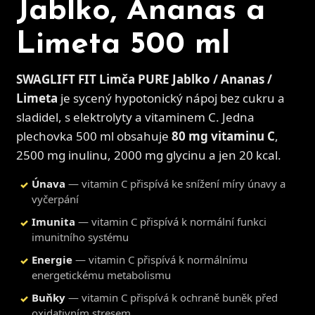
Jablko, Ananas a
Limeta 500 ml
D
o
SWAGLIFT FIT Limča PURE Jablko / Ananas /
p
o
Limeta
je sycený hypotonický nápoj bez cukru a
r
sladidel, s elektrolyty a vitaminem C. Jedna
u
plechovka 500 ml obsahuje
80 mg vitaminu C
,
č
2500 mg inulinu, 2000 mg glycinu a jen 20 kcal.
u
j
Únava
— vitamin C přispívá ke snížení míry únavy a
✓
e
vyčerpání
m
e
Imunita
— vitamin C přispívá k normální funkci
✓
imunitního systému
Energie
— vitamin C přispívá k normálnímu
✓
energetickému metabolismu
Buňky
— vitamin C přispívá k ochraně buněk před
✓
oxidativním stresem