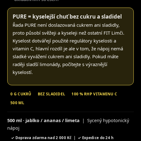
PURE = kyselejší chuť bez cukru a sladidel
Řada PURE není doslazovaná cukrem ani sladidly,
proto působí svěžeji a kyseleji než ostatní FIT Limči.
Kyselost dotvářejí použité regulátory kyselosti a
vitamin C, hlavní rozdíl je ale v tom, že nápoj nemá
sladké vyvážení cukrem ani sladidly. Pokud máte
raději sladší limonády, počítejte s výraznější
kyselostí.
0 G CUKRŮ
BEZ SLADIDEL
100 % RHP VITAMINU C
500 ML
500 ml · jablko / ananas / limeta
| Sycený hypotonický
nápoj
✓ Doprava zdarma nad 2 000 Kč | ✓ Expedice do 24 h