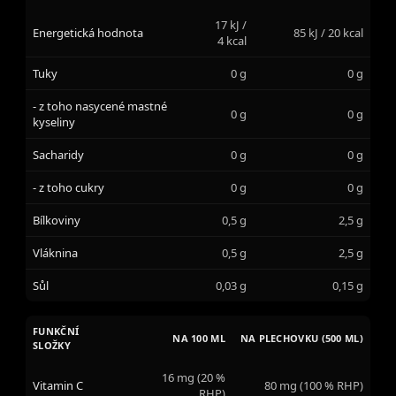
17 kJ /
Energetická hodnota
85 kJ / 20 kcal
4 kcal
Tuky
0 g
0 g
- z toho nasycené mastné
0 g
0 g
kyseliny
Sacharidy
0 g
0 g
- z toho cukry
0 g
0 g
Bílkoviny
0,5 g
2,5 g
Vláknina
0,5 g
2,5 g
Sůl
0,03 g
0,15 g
FUNKČNÍ
NA 100 ML
NA PLECHOVKU (500 ML)
SLOŽKY
16 mg (20 %
Vitamin C
80 mg (100 % RHP)
RHP)