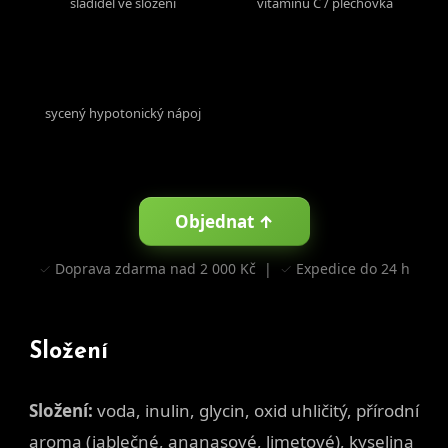
sladidel ve složení
vitaminu C / plechovka
500 ml
sycený hypotonický nápoj
Objednat ↑
✓ Doprava zdarma nad 2 000 Kč | ✓ Expedice do 24 h
Složení
Složení:
voda, inulin, glycin, oxid uhličitý, přírodní
aroma (jablečné, ananasové, limetové), kyselina