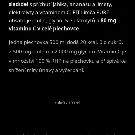
sladidel
s příchutí jablka, ananasu a limety,
elektrolyty a vitaminem C. FIT Limča PURE
obsahuje inulin, glycin, 5 elektrolytů a
80 mg
vitaminu C v celé plechovce
.
Jedna plechovka 500 ml dodá 20 kcal, 0 g cukrů,
2 500 mg inulinu a 2 000 mg glycinu. Vitamin C je
v množství 100 % RHP na plechovku a přispívá ke
snížení míry únavy a vyčerpání.
0 g
cukrů / 100 ml
0
80 mg