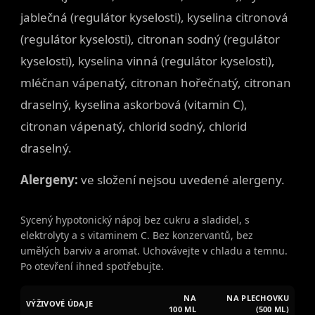
jablečná (regulátor kyselosti), kyselina citronová
(regulátor kyselosti), citronan sodný (regulátor
kyselosti), kyselina vinná (regulátor kyselosti),
mléčnan vápenatý, citronan hořečnatý, citronan
draselný, kyselina askorbová (vitamin C),
citronan vápenatý, chlorid sodný, chlorid
draselný.
Alergeny:
ve složení nejsou uvedené alergeny.
Sycený hypotonický nápoj bez cukru a sladidel, s
elektrolyty a s vitaminem C. Bez konzervantů, bez
umělých barviv a aromat. Uchovávejte v chladu a temnu.
Po otevření ihned spotřebujte.
NA
NA PLECHOVKU
VÝŽIVOVÉ ÚDAJE
100 ML
(500 ML)