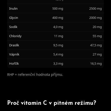
Inulin
500 mg
2500 mg
Glycin
400 mg
2000 mg
Sodík
4,0 mg
20 mg
Chloridy
11 mg
55 mg
Draslík
9,5 mg
47,5 mg
Vápník
5,4 mg
27 mg
Hořčík
3,3 mg
16,5 mg
RHP = referenční hodnota příjmu.
Proč vitamin C v pitném režimu?