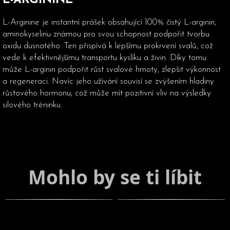
L-ARGININE
L-Arginine je instantní prášek obsahující 100% čistý L-arginin,
aminokyselinu známou pro svou schopnost podpořit tvorbu
oxidu dusnatého. Ten přispívá k lepšímu prokrvení svalů, což
vede k efektivnějšímu transportu kyslíku a živin. Díky tomu
může L-arginin podpořit růst svalové hmoty, zlepšit výkonnost
a regeneraci. Navíc jeho užívání souvisí se zvýšením hladiny
růstového hormonu, což může mít pozitivní vliv na výsledky
silového tréninku.