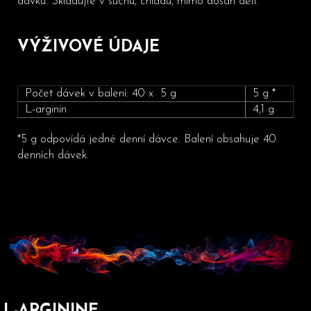
dávku. Skladujte v suchu, chladu, mimo dosah dětí.
VÝŽIVOVÉ ÚDAJE
Počet dávek v balení: 40 x 5 g
5 g *
L-arginin
4,1 g
*5 g odpovídá jedné denní dávce. Balení obsahuje 40
denních dávek.