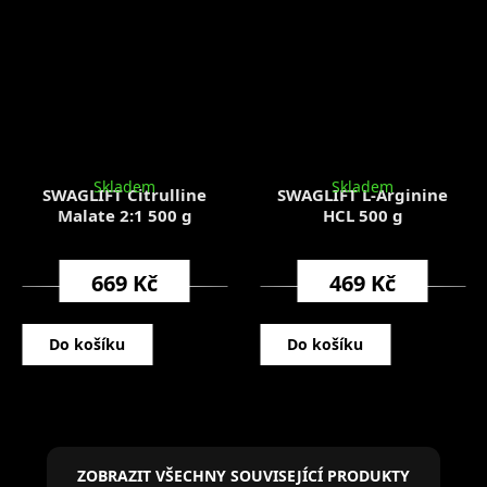
Skladem
Skladem
SWAGLIFT Citrulline
SWAGLIFT L-Arginine
Malate 2:1 500 g
HCL 500 g
669 Kč
469 Kč
Do košíku
Do košíku
ZOBRAZIT VŠECHNY SOUVISEJÍCÍ PRODUKTY