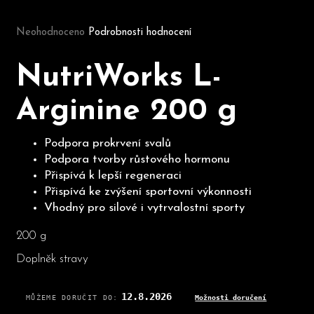
Průměrné hodnocení produktu je 0,0 z 5 hvězdiček.
Neohodnoceno
Podrobnosti hodnocení
D
o
NutriWorks L-
p
o
Arginine 200 g
r
u
č
Podpora prokrvení svalů
u
Podpora tvorby růstového hormonu
j
Přispívá k lepší regeneraci
e
Přispívá ke zvýšení sportovní výkonnosti
m
Vhodný pro silové i vytrvalostní sporty
e
200 g
Doplněk stravy
12.8.2026
MŮŽEME DORUČIT DO:
Možnosti doručení