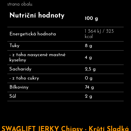
strana obalu.
Nutriční hodnoty
100 g
1 364 kJ / 323
Energetická hodnota
kcal
Tuky
8 g
- z toho nasycené mastné
4 g
kyseliny
Sacharidy
2,5 g
- z toho cukry
0 g
Bílkoviny
74 g
Sůl
2 g
SWAGLIFT JERKY Chipsy - Krůtí Sladká