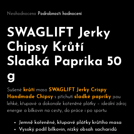
Průměrné hodnocení produktu je 0,0 z 5 hvězdiček.
Neohodnoceno
Podrobnosti hodnocení
D
o
SWAGLIFT Jerky
p
o
Chipsy Krůtí
r
u
Sladká Paprika 50
č
u
g
j
e
m
Sušené
krůtí
maso
SWAGLIFT Jerky Crispy
e
Handmade Chipsy
s příchutí
sladké papriky
jsou
lehké, křupavé a dokonale kořeněné plátky – ideální zdroj
energie a bílkovin na cesty, do práce i po sportu.
Jemně kořeněné, křupavé plátky krůtího masa
Vysoký podíl bílkovin, nízký obsah sacharidů