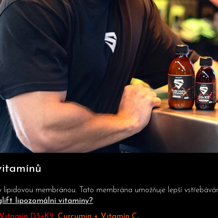
vitamínů
eny lipidovou membránou. Tato membrána umožňuje lepší vstřebávání
lift lipozomální vitamíny?
 Vitamín D3+K2
,
Curcumin + Vitamín C
.