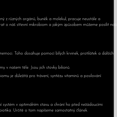
ý z různých orgánů, buněk a molekul, pracuje neustále a
tarat o náš střevní mikrobiom a jakým způsobem můžeme posílit naši
 nemoci. Toho dosahuje pomocí bílých krvinek, protilátek a dalších
 v našem těle. Jsou jich stovky bilionů.
iomu je důležitá pro trávení, syntézu vitaminů a posilování
itní systém v optimálním stavu a chrání ho před nežádoucími
obiotika. Určitě o tom napíšeme samostatný článek.