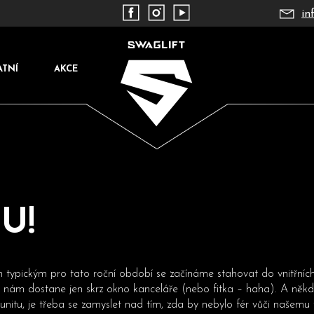
in
ATNÍ
AKCE
TU!
Co potřebujete najít?
 typickým pro tato roční období se začínáme stahovat do vnitřníc
k nám dostane jen skrz okno kanceláře (nebo fitka – haha). A něk
unitu, je třeba se zamyslet nad tím, zda by nebylo fér vůči našemu