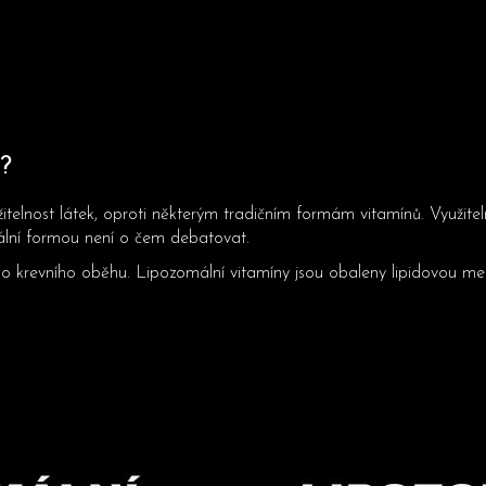
?
žitelnost látek, oproti některým tradičním formám vitamínů. Využit
ální formou není o čem debatovat.
í do krevního oběhu. Lipozomální vitamíny jsou obaleny lipidovou