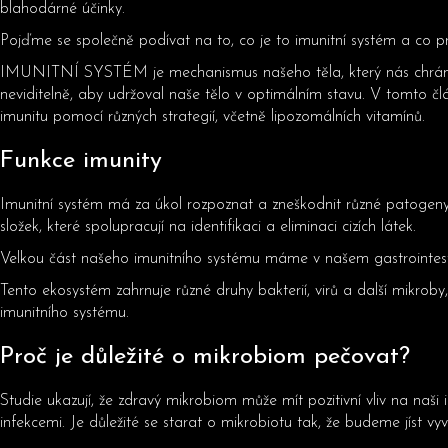
blahodárné účinky.
Pojďme se společně podívat na to, co je to imunitní systém a co p
IMUNITNÍ SYSTÉM je mechanismus našeho těla, který nás chrání p
neviditelně, aby udržoval naše tělo v optimálním stavu. V tomto čl
imunitu pomocí různých strategií, včetně lipozomálních vitamínů.
Funkce imunity
Imunitní systém má za úkol rozpoznat a zneškodnit různé patogeny, 
složek, které spolupracují na identifikaci a eliminaci cizích látek.
Velkou část našeho imunitního systému máme v našem gastrointestin
Tento ekosystém zahrnuje různé druhy bakterií, virů a další mikroby
imunitního systému.
Proč je důležité o mikrobiom pečovat?
Studie ukazují, že zdravý mikrobiom může mít pozitivní vliv na naš
infekcemi. Je důležité se starat o mikrobiotu tak, že budeme jíst