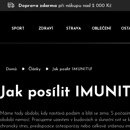
K
Přejít
Doprava zdarma
při nákupu nad 2 000 Kč
na
o
obsah
š
í
SPORT
ZDRAVÍ
STRAVA
OBLEČENÍ
OST
k
Domů
Články
Jak posílit IMUNITU!
Jak posílit IMUNI
Máme tady období, kdy nastává podzim a blíží se zima. S počasím
období nemocí. Pracujeme uzavřeni v budovách a sluneční svit se 
chronický stres, predispozice osteoporózy nebo celkově sníženou im