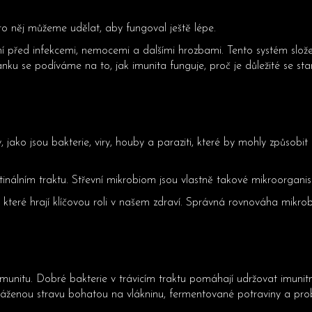
HLEDAT
ro něj můžeme udělat, aby fungoval ještě lépe.
řed infekcemi, nemocemi a dalšími hrozbami. Tento systém složen
ánku se podíváme na to, jak imunita funguje, proč je důležité se s
Doporučujeme
jako jsou bakterie, viry, houby a paraziti, které by mohly způsobit
álním traktu. Střevní mikrobiom jsou vlastně takové mikroorganismy
, které hrají klíčovou roli v našem zdraví. Správná rovnováha mikrob
i imunitu. Dobré bakterie v trávicím traktu pomáhají udržovat imun
 vyváženou stravu bohatou na vlákninu, fermentované potraviny a pr