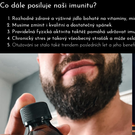
Co dále posiluje naši imunitu?
Rozhodně zdravé a výživné jídlo bohaté na vitamíny, min
Musíme zmínit i kvalitní a dostatečný spánek.
Pravidelná fyzická aktivita taktéž pomáhá udržovat imu
Chronický stres je takový všeobecný strašák a může osl
Otužování se stalo také trendem posledních let a jeho benefit