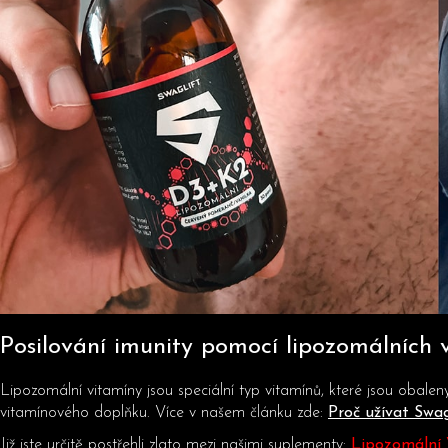
Posilování imunity pomocí lipozomálních 
Lipozomální vitamíny jsou speciální typ vitamínů, které jsou obal
vitamínového doplňku. Více v našem článku zde:
Proč užívat Swag
Již jste určitě postřehli zlato mezi našimi suplementy:
Lipozomální