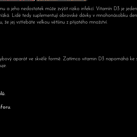
mu a jeho nedostatek může zvýšit riziko infekcí. Vitamín D3 je jeden 
 nízká. Lidé tedy suplementují obrovské dávky v mnohonásobku denní
, že jej vstřebáte velkou většinu z přijatého množství.
pohybový aparát ve skvělé formě. Zatímco vitamin D3 napomáhá ke 
buje.
ní systém.
lů.
foru.