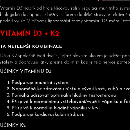
Vitamín D3 například hraje klíčovou roli v regulaci imunitního systé
biologická dostupnost z běžných forem doplňků stravy je relativně
podaří využít. V případě lipozomální formy vitaminu D3 máte jistotu
VITAMÍN D3 + K2
TA NEJLEPŠÍ KOMBINACE
D3 a K2 společně tvoří dvojici, jejímž hlavním úkolem je udržet 
štafety a dopravuje látky přesně do míst, kde je tělo nejvíce potře
ÚČINKY VITAMÍNU D3
Podporuje imunit
Napomáhá ke zdravému růstu a vývoji kostí, zubů a sva
Pomáhá udržovat optimální hladiny testosteronu.
Přispívá k normálnímu vstřebávání/využití vápníku a fos
Přispívá k normální hladině vápníku v krvi.
Podporuje kardiovaskulární zdraví.
ÚČINKY K2