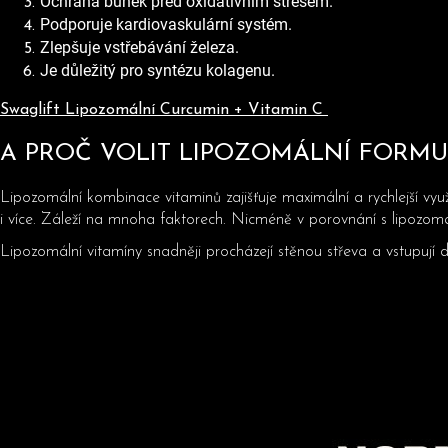
Ochrana buněk před oxidativním stresem.
Podporuje kardiovaskulární systém.
Zlepšuje vstřebávání železa.
Je důležitý pro syntézu kolagenu.
Swaglift Lipozomální Curcumin + Vitamin C
A PROČ VOLIT LIPOZOMÁLNÍ FORMU
Lipozomální kombinace vitaminů zajišťuje maximální a rychlejší vyu
i více. Záleží na mnoha faktorech. Nicméně v porovnání s lipozom
Lipozomální vitamíny snadněji procházejí stěnou střeva a vstupuj