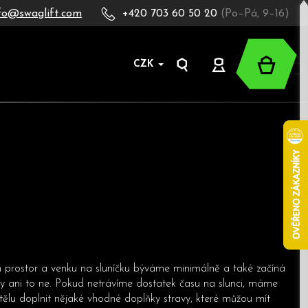
fo@swaglift.com
+420 703 60 50 20
(Po–Pá, 9–16)
Nákup
CZK
Hledat
Přihlášení
košík
h prostor a venku na sluníčku býváme minimálně a také začíná
dy ani to ne. Pokud netrávíme dostatek času na slunci, máme
 tělu doplnit nějaké vhodné doplňky stravy, které můžou mít