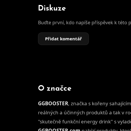
Diskuze
Buďte první, kdo napíše příspěvek k této 
Přidat komentář
O značce
GGBOOSTER
, značka s kořeny sahajícím
reálných a účinných produktů a tak v ro
"skutečně funkční energy drink" s vylad
GGBOOSTER.com
nabízí produkty, kter