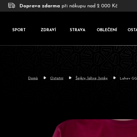
K
Přejít
Doprava zdarma
při nákupu nad 2 000 Kč
na
o
obsah
š
í
SPORT
ZDRAVÍ
STRAVA
OBLEČENÍ
OST
k
Domů
Ostatní
Šejkry, lahve, hrnky
Lahev GG 