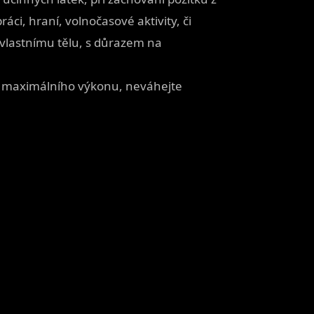
áci, hraní, volnočasové aktivity, či
í k vlastnímu tělu, s důrazem na
t maximálního výkonu, neváhejte