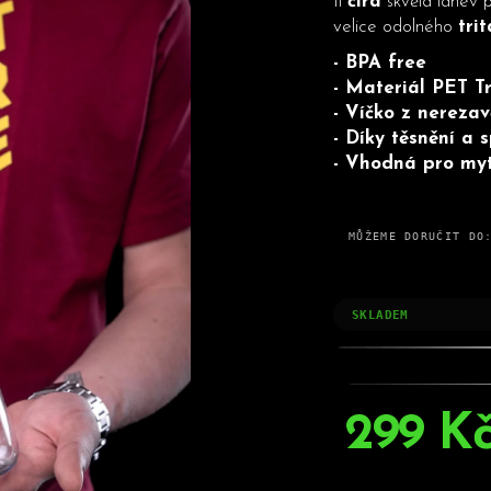
1l
čirá
skvělá láhev 
HLEDAT
velice odolného
tri
- BPA free
- Materiál PET T
Doporučujeme
- Víčko z nerezavě
- Díky těsnění a
- Vhodná pro myt
MŮŽEME DORUČIT DO
SKLADEM
299 K
Měrná
cena: