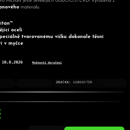
pro míchání ještě skvělejších GGBOOSTERŮ! Vyrobena z
tanového
materiálu.
ritan™
jící oceli
 speciálně tvarovanému víčku dokonale těsní
í v myčce
10.8.2026
:
Možnosti doručení
ZNAČKA:
GGBOOSTER
č