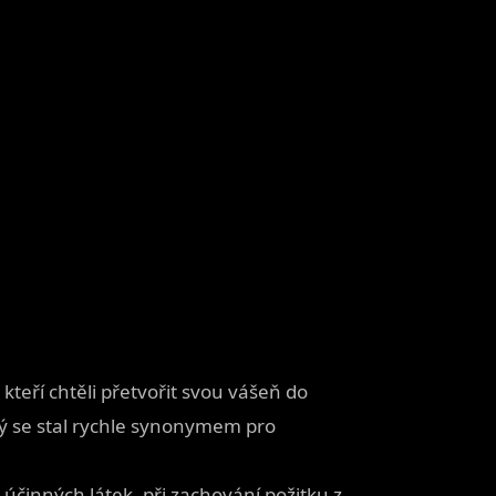
kteří chtěli přetvořit svou vášeň do
rý se stal rychle synonymem pro
účinných látek, při zachování požitku z