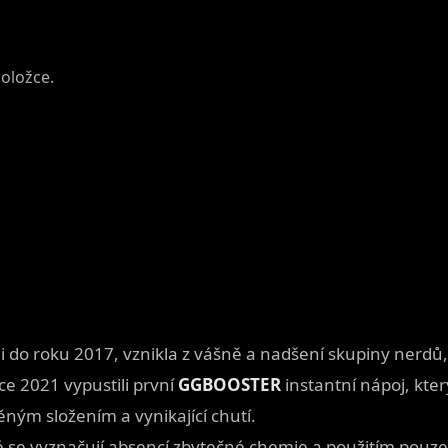
položce.
i do roku 2017, vznikla z vášně a nadšení skupiny nerdů, 
ce 2021 vypustili první
GGBOOSTER
instantní nápoj, kte
ěným složením a vynikající chutí.
é se vyznačují absencí zbytečné chemie a použitím pouze 