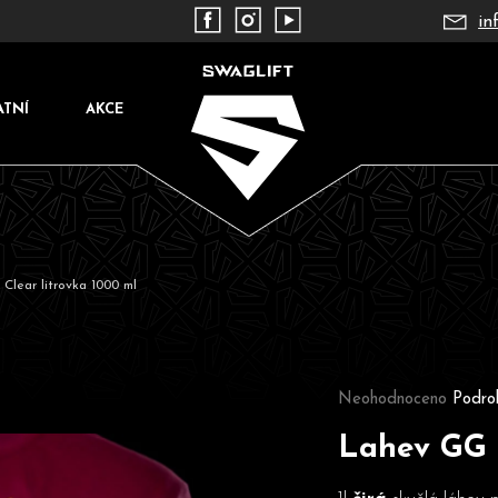
in
ATNÍ
AKCE
Clear litrovka 1000 ml
Co potřebujete najít?
Průměrné hodnocení pr
Neohodnoceno
Podro
Lahev GG C