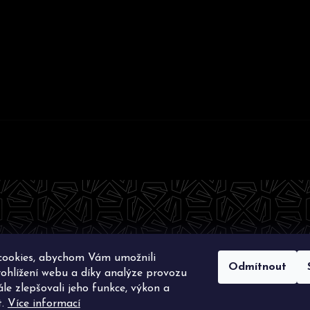
cookies, abychom Vám umožnili
Odmítnout
ohlížení webu a díky analýze provozu
le zlepšovali jeho funkce, výkon a
t.
Více informací