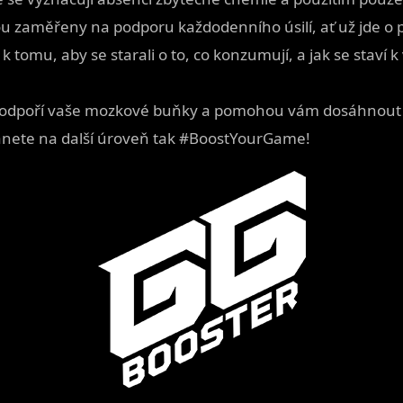
ou zaměřeny na podporu každodenního úsilí, ať už jde o pr
idi k tomu, aby se starali o to, co konzumují, a jak se stav
ré podpoří vaše mozkové buňky a pomohou vám dosáhnou
tanete na další úroveň tak #BoostYourGame!