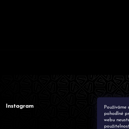
Z
á
p
a
t
í
Instagram
Používáme 
pohodlné pr
webu neustá
použitelnos