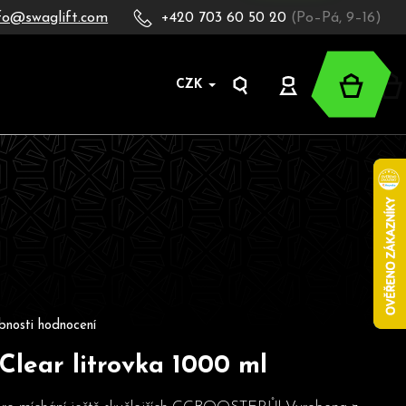
fo@swaglift.com
+420 703 60 50 20
(Po–Pá, 9–16)
Nákup
CZK
Hledat
Přihlášení
košík
oduktu je 0,0 z 5 hvězdiček.
bnosti hodnocení
lear litrovka 1000 ml