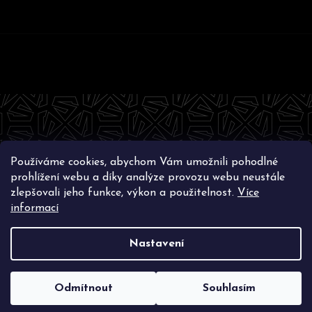
Z
á
p
a
t
Používáme cookies, abychom Vám umožnili pohodlné
í
Instagram
prohlížení webu a díky analýze provozu webu neustále
zlepšovali jeho funkce, výkon a použitelnost.
Více
informací
Nastavení
Vytvořil Shoptet
Copyright 2026
SWAGLIFT.COM
. Všechna práva
vyhrazena.
Upravit nastavení cookies
Odmítnout
Souhlasím