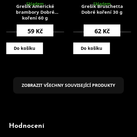
Skladem
Skladem
Grešík Americké
Grešík Bruschetta
brambory Dobré
Dobré koření 30 g
koření 60 g
59 Kč
62 Kč
Do košíku
Do košíku
ZOBRAZIT VŠECHNY SOUVISEJÍCÍ PRODUKTY
Hodnocení