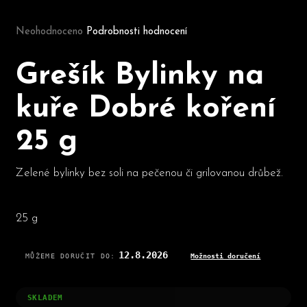
Průměrné hodnocení produktu je 0,0 z 5 hvězdiček.
Neohodnoceno
Podrobnosti hodnocení
D
o
Grešík Bylinky na
p
o
kuře Dobré koření
r
u
25 g
č
u
j
Zelené bylinky bez soli na pečenou či grilovanou drůbež.
e
m
e
25 g
12.8.2026
MŮŽEME DORUČIT DO:
Možnosti doručení
SKLADEM