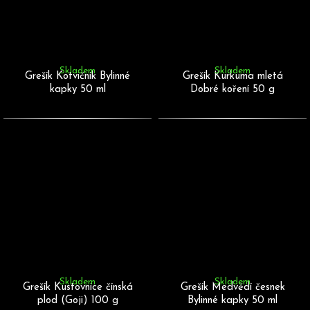
Skladem
Skladem
Grešík Kotvičník Bylinné
Grešík Kurkuma mletá
kapky 50 ml
Dobré koření 50 g
Skladem
Skladem
Grešík Kustovnice čínská
Grešík Medvědí česnek
plod (Goji) 100 g
Bylinné kapky 50 ml