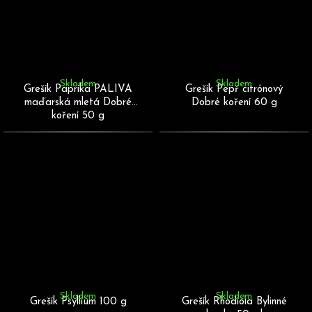
Skladem
Skladem
Grešík Paprika PÁLIVÁ
Grešík Pepř citrónový
maďarská mletá Dobré
Dobré koření 60 g
koření 50 g
Skladem
Skladem
Grešík Psyllium 100 g
Grešík Rhodiola Bylinné