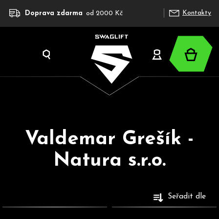
K
Přejít
Kontakty
Doprava zdarma
od 2000 Kč
na
o
obsah
š
í
Nákup
k
Hledat
Přihlášení
košík
Valdemar Grešík -
C
o
Natura s.r.o.
p
o
t
V
Seřadit dle
ř
ý
e