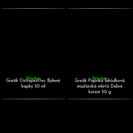
Skladem
Skladem
Grešík Ostropestřec Bylinné
Grešík Paprika lahůdková
kapky 50 ml
maďarská mletá Dobré
koření 50 g