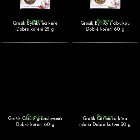
Skladem
Skladem
D
Grešík Bylinky na kuře
Grešík Bylinky s cibulkou
o
Dobré koření 25 g
Dobré koření 60 g
p
o
r
u
č
u
j
e
m
e
Skladem
Skladem
Grešík Cibule granulovaná
Grešík Citrónová kůra
Dobré koření 60 g
mletá Dobré koření 30 g