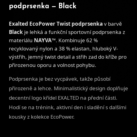
podprsenka — Black
Exalted EcoPower Twist podprsenka
v barvě
Black
je lehká a funkční sportovní podprsenka z
materiálu
NAYVA™
. Kombinuje 62 %
recyklovaný nylon a 38 % elastan, hluboký V-
výstřih, jemný twist detail a střih zad do kříže pro
přirozenou oporu a volnost pohybu.
Podprsenka je bez vycpávek, takže působí
přirozeně a lehce. Minimalistický design doplňuje
decentní logo křídel EXALTED na přední části.
Hodí se na trénink, aktivní den i sladění s dalšími
kousky z kolekce EcoPower.