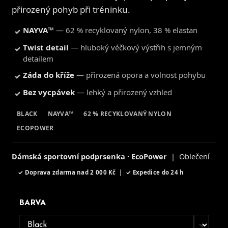
přirozený pohyb při tréninku.
NAYVA™
— 62 % recyklovaný nylon, 38 % elastan
✓
Twist detail
— hluboký véčkový výstřih s jemným
✓
detailem
Záda do kříže
— přirozená opora a volnost pohybu
✓
Bez vycpávek
— lehký a přirozený vzhled
✓
BLACK
NAYVA™
62 % RECYKLOVANÝ NYLON
ECOPOWER
Dámská sportovní podprsenka · EcoPower
| Oblečení
✓ Doprava zdarma nad 2 000 Kč | ✓ Expedice do 24 h
BARVA