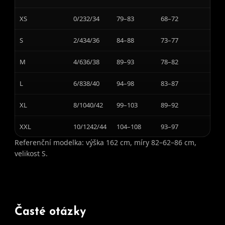
XS
0/232/34
79–83
68–72
S
2/434/36
84–88
73–77
M
4/636/38
89–93
78–82
L
6/838/40
94–98
83–87
XL
8/1040/42
99–103
89–92
XXL
10/1242/44
104–108
93–97
Referenční modelka: výška 162 cm, míry 82–62–86 cm,
velikost S.
Časté otázky