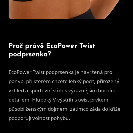
Proč právě EcoPower Twist
podprsenka?
EcoPower Twist podprsenka je navržená pro
pohyb, při kterém chcete lehký pocit, přirozený
vzhled a sportovní střih s výraznějším horním
detailem. Hluboký V-výstřih s twist prvkem
působí ženským dojmem, zatímco záda do kříže
podporují volnost pohybu.