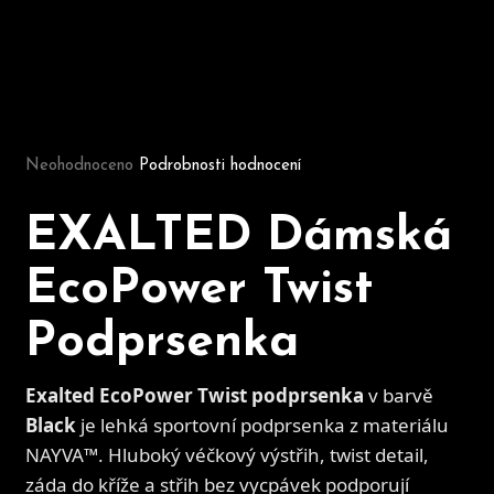
D
o
p
Průměrné hodnocení produktu je 0,0 z 5 hvězdiček.
o
Neohodnoceno
Podrobnosti hodnocení
r
u
č
EXALTED Dámská
u
j
EcoPower Twist
e
m
Podprsenka
e
Exalted EcoPower Twist podprsenka
v barvě
Black
je lehká sportovní podprsenka z materiálu
NAYVA™. Hluboký véčkový výstřih, twist detail,
záda do kříže a střih bez vycpávek podporují