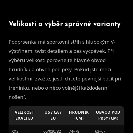
Velikosti a výběr správné varianty
Podprsenka má sportovní střih s hlubokým V-
výstřihem, twist detailem a bez vycpávek. Při
výběru velikosti porovnejte hlavně obvod
hrudníku a obvod pod prsy. Pokud jste mezi
velikostmi, zvažte, jestli chcete pevnější pocit při
tréninku, nebo o něco volnější každodenní
nošení.
VELIKOST
US / CA /
HRUDNÍK
OBVOD POD
EXALTED
EU
(CM)
PRSY (CM)
XXS
00/030/32
74–78
63–67