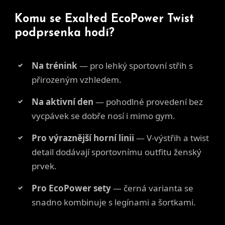
Komu se Exalted EcoPower Twist
podprsenka hodí?
Na trénink
— pro lehký sportovní střih s
přirozeným vzhledem.
Na aktivní den
— pohodlné provedení bez
vycpávek se dobře nosí i mimo gym.
Pro výraznější horní linii
— V-výstřih a twist
detail dodávají sportovnímu outfitu ženský
prvek.
Pro EcoPower sety
— černá varianta se
snadno kombinuje s legínami a šortkami.