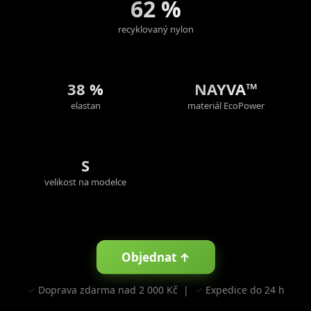
62 %
recyklovaný nylon
38 %
NAYVA™
elastan
materiál EcoPower
S
velikost na modelce
Objednat ↑
✓ Doprava zdarma nad 2 000 Kč | ✓ Expedice do 24 h