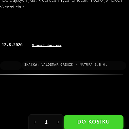
 Do asijských jídel, k ochucení rýže, omáček, možno je naložit
pikantní chuť.
12.8.2026
:
Možnosti doručení
ZNAČKA:
VALDEMAR GREŠÍK - NATURA S.R.O.
DO KOŠÍKU