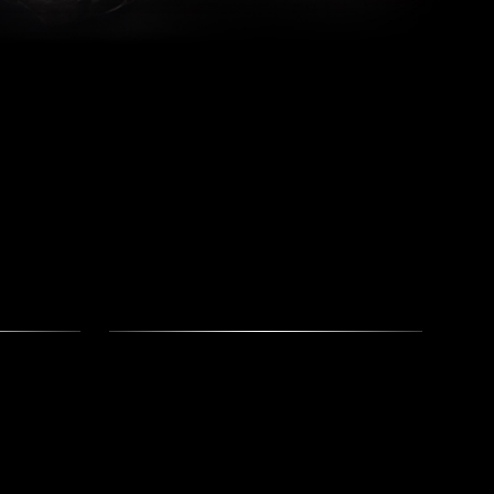
Další
produk