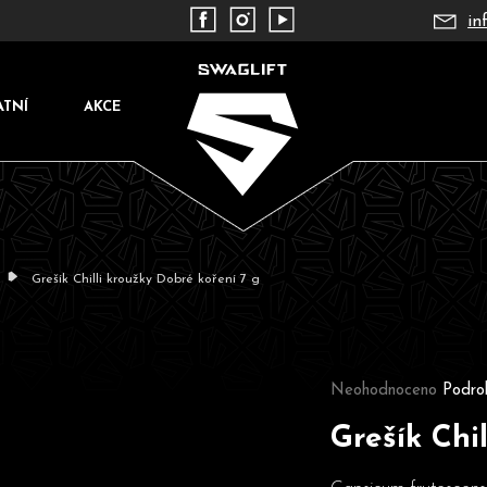
in
ATNÍ
AKCE
Grešík Chilli kroužky Dobré koření 7 g
Co potřebujete najít?
Průměrné hodnocení pr
Neohodnoceno
Podro
Grešík Chi