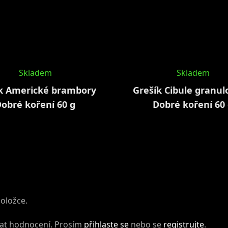
Skladem
Skladem
k Americké brambory
Grešík Cibule granu
obré koření 60 g
Dobré koření 60
položce.
dat hodnocení. Prosím
přihlaste se
nebo se
registrujte
.