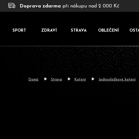
K
Přejít
Doprava zdarma
při nákupu nad 2 000 Kč
na
o
obsah
š
í
SPORT
ZDRAVÍ
STRAVA
OBLEČENÍ
OST
k
Domů
Strava
Koření
Jednosložkové koření