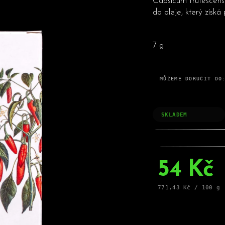
Capsicum frutescens.
HLEDAT
do oleje, který získá 
7 g
Doporučujeme
MŮŽEME DORUČIT DO
SKLADEM
54 Kč
Měrná
771,43 Kč / 100 g
cena: