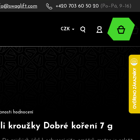
fo@swaglift.com
+420 703 60 50 20
(Po–Pá, 9–16)
Nákup
CZK
Hledat
Přihlášení
košík
oduktu je 0,0 z 5 hvězdiček.
bnosti hodnocení
lli kroužky Dobré koření 7 g