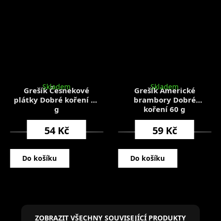
Skladem
Skladem
Grešík Česnekové
Grešík Americké
plátky Dobré koření 30
brambory Dobré
g
koření 60 g
54 Kč
59 Kč
Do košíku
Do košíku
ZOBRAZIT VŠECHNY SOUVISEJÍCÍ PRODUKTY