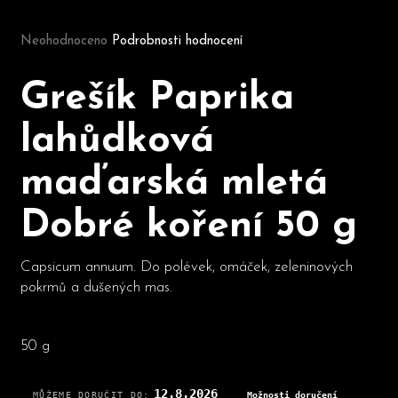
Průměrné hodnocení produktu je 0,0 z 5 hvězdiček.
Neohodnoceno
Podrobnosti hodnocení
D
o
Grešík Paprika
p
o
lahůdková
r
u
maďarská mletá
č
u
Dobré koření 50 g
j
e
m
Capsicum annuum. Do polévek, omáček, zeleninových
e
pokrmů a dušených mas.
50 g
12.8.2026
MŮŽEME DORUČIT DO:
Možnosti doručení