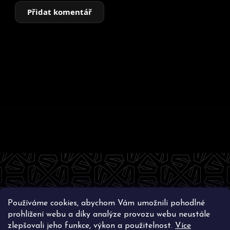
Přidat komentář
Z
á
p
a
t
Používáme cookies, abychom Vám umožnili pohodlné
í
Instagram
prohlížení webu a díky analýze provozu webu neustále
zlepšovali jeho funkce, výkon a použitelnost.
Více