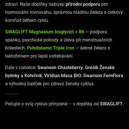
c
zdraví. Naše doplňky nabízejí
přírodní podporu
pro
í
hormonální rovnováhu, správnou hladinu železa a celkový
p
komfort během cyklu.
r
v
SWAGLIFT Magnesium bisglycićt + B6
— podpora
k
spánku, psychické pohody a úleva při menstruačních
y
v
bolestech.
Puhdistamo Triple Iron
— šetrné železo s
ý
laktofirinem pro lepší vstřebávání.
p
i
Dále v nabídce:
Swanson Chasteberry
,
Grešík Ženské
s
bylinky a Kotvčník
,
Viridian Maca BIO
,
Swanson FemFlora
u
a výhodný balíček pro zdravý ženský cyklus.
Pečujte o svůj cyklus přirozeně – s doplňky od
SWAGLIFT
.