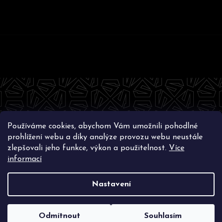
Z
á
p
a
t
Používáme cookies, abychom Vám umožnili pohodlné
í
Instagram
prohlížení webu a díky analýze provozu webu neustále
zlepšovali jeho funkce, výkon a použitelnost.
Více
informací
Nastavení
Vytvořil Shoptet
Copyright 2026
SWAGLIFT.COM
. Všechna práva
vyhrazena.
Upravit nastavení cookies
Odmítnout
Souhlasím