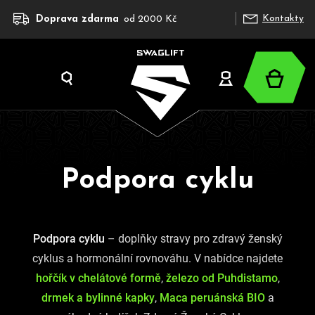
K
Přejít
Kontakty
Doprava zdarma
od 2000 Kč
na
o
obsah
š
í
Nákup
k
Hledat
Přihlášení
košík
Podpora cyklu
C
o
p
Podpora cyklu
– doplňky stravy pro zdravý ženský
o
cyklus a hormonální rovnováhu. V nabídce najdete
t
hořčík v chelátové formě
,
železo od Puhdistamo
,
ř
drmek a bylinné kapky
,
Maca peruánská BIO
a
e