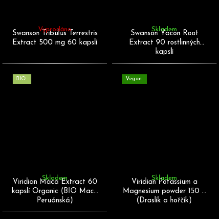
Vyprodáno
Skladem
Swanson Tribulus Terrestris
Swanson Yacon Root
Extract 500 mg 60 kapslí
Extract 90 rostlinných
kapslí
BIO
Vegan
Skladem
Skladem
Viridian Maca Extract 60
Viridian Potassium a
kapslí Organic (BIO Maca
Magnesium powder 150 g
Peruánská)
(Draslík a hořčík)