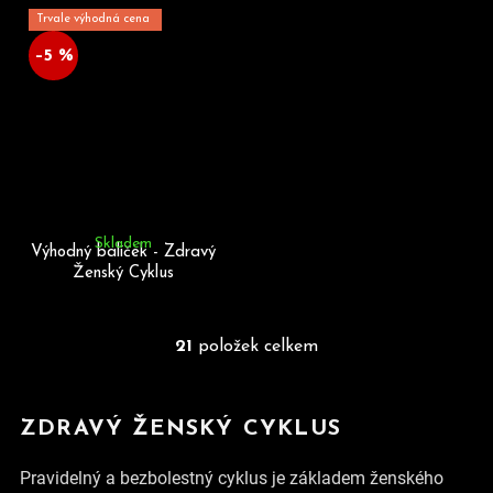
Trvale výhodná cena
–5 %
Skladem
Výhodný balíček - Zdravý
Ženský Cyklus
21
položek celkem
O
v
l
ZDRAVÝ ŽENSKÝ CYKLUS
á
d
a
Pravidelný a bezbolestný cyklus je základem ženského