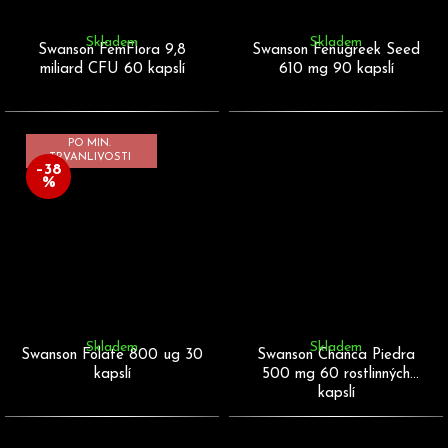
Skladem
Skladem
Swanson FemFlora 9,8
Swanson Fenugreek Seed
miliard CFU 60 kapslí
610 mg 90 kapslí
PO MIN.
TRVANLIVOSTI
–38
%
Skladem
Skladem
Swanson Folate 800 ug 30
Swanson Chanca Piedra
kapslí
500 mg 60 rostlinných
kapslí