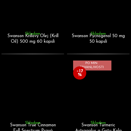
Skladem
Skladem
Swanson Krillový Olej (Krill
Swanson Pycnogenol 50 mg
Oil) 500 mg 60 kapslí
50 kapslí
PO MIN.
TRVANLIVOSTI
–17
%
Skladem
Skladem
Swanson True Cinnamon
Swanson Turmeric
Full Spectrum Pravá
Astragalus a Gotu Kola