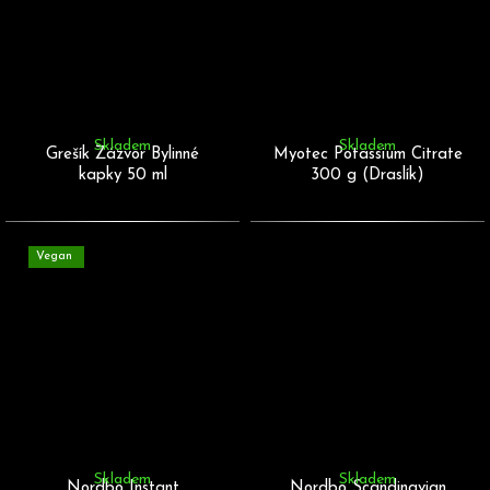
Skladem
Skladem
Grešík Zázvor Bylinné
Myotec Potassium Citrate
kapky 50 ml
300 g (Draslík)
Vegan
Skladem
Skladem
Nordbo Instant
Nordbo Scandinavian