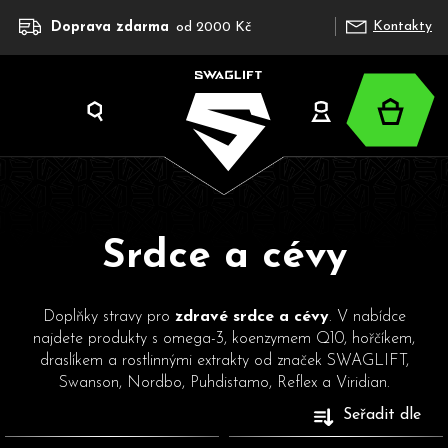
K
Přejít
Kontakty
Doprava zdarma
od 2000 Kč
na
o
obsah
š
í
Nákup
k
Hledat
Přihlášení
košík
Srdce a cévy
C
o
Doplňky stravy pro
zdravé srdce a cévy
. V nabídce
p
najdete produkty s omega-3, koenzymem Q10, hořčíkem,
o
draslíkem a rostlinnými extrakty od značek SWAGLIFT,
Swanson, Nordbo, Puhdistamo, Reflex a Viridian.
t
ř
V
Seřadit dle
e
ý