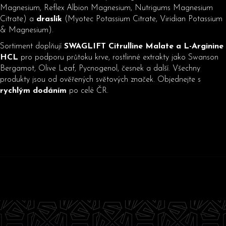
ý
Magnesium, Reflex Albion Magnesium, Nutrigums Magnesium
p
Citrate) a
draslík
(Myotec Potassium Citrate, Viridian Potassium
i
& Magnesium).
s
Sortiment doplňují
SWAGLIFT Citrulline Malate a L-Arginine
u
HCL
pro podporu průtoku krve, rostlinné extrakty jako Swanson
Bergamot, Olive Leaf, Pycnogenol, česnek a další. Všechny
produkty jsou od ověřených světových značek. Objednejte s
rychlým dodáním
po celé ČR.
Z
á
p
a