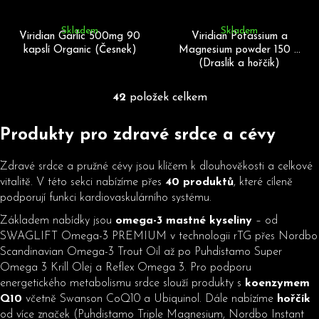
Skladem
Skladem
Viridian Garlic 500mg 90
Viridian Potassium a
kapslí Organic (Česnek)
Magnesium powder 150 g
(Draslík a hořčík)
42
položek celkem
O
v
Produkty pro
zdravé srdce a cévy
l
á
d
Zdravé srdce a pružné cévy jsou klíčem k dlouhověkosti a celkové
a
vitalitě. V této sekci nabízíme přes
40 produktů
, které cíleně
c
podporují funkci kardiovaskulárního systému.
í
Základem nabídky jsou
omega-3 mastné kyseliny
– od
p
SWAGLIFT Omega-3 PREMIUM v technologii rTG přes Nordbo
r
Scandinavian Omega-3 Trout Oil až po Puhdistamo Super
v
Omega 3 Krill Olej a Reflex Omega 3. Pro podporu
k
energetického metabolismu srdce slouží produkty s
koenzymem
y
Q10
včetně Swanson CoQ10 a Ubiquinol. Dále nabízíme
hořčík
v
od více značek (Puhdistamo Triple Magnesium, Nordbo Instant