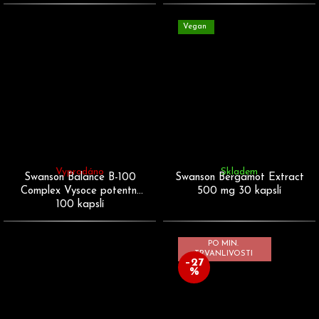
Vegan
Vyprodáno
Skladem
Swanson Balance B-100
Swanson Bergamot Extract
Complex Vysoce potentní
500 mg 30 kapslí
100 kapslí
PO MIN.
TRVANLIVOSTI
–27
%