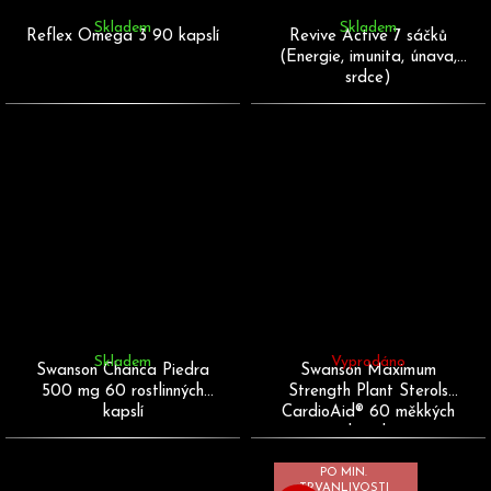
Skladem
Skladem
Reflex Omega 3 90 kapslí
Revive Active 7 sáčků
(Energie, imunita, únava,
srdce)
Skladem
Vyprodáno
Swanson Chanca Piedra
Swanson Maximum
500 mg 60 rostlinných
Strength Plant Sterols
kapslí
CardioAid® 60 měkkých
kapslí
PO MIN.
TRVANLIVOSTI