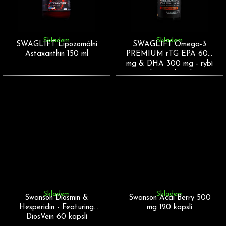
D
Skladem
Skladem
SWAGLIFT Lipozomální
SWAGLIFT Omega-3
o
Astaxanthin 150 ml
PREMIUM rTG EPA 600
p
mg & DHA 300 mg - rybí
o
olej 120 kapslí
r
u
č
u
j
e
m
e
Skladem
Skladem
Swanson Diosmin &
Swanson Acai Berry 500
Hesperidin - Featuring
mg 120 kapslí
DiosVein 60 kapslí