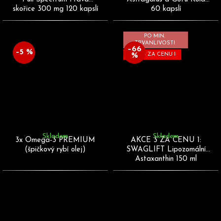
skořice 300 mg 120 kapslí
60 kapslí
PO MIN.
TRVANLIVOSTI
–66
–5 %
%
AKCE 3 ZA CENU 1
Skladem
Skladem
3x Omega-3 PREMIUM
AKCE 3 ZA CENU 1:
(špičkový rybí olej)
SWAGLIFT Lipozomální
Astaxanthin 150 ml