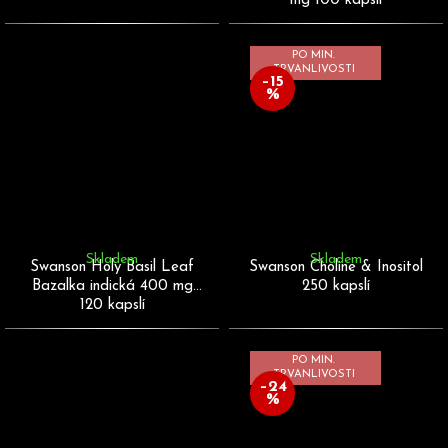
mg 100 kapslí
PO MIN.
TRVANLIVOSTI
–15
%
Skladem
Skladem
Swanson Holy Basil Leaf
Swanson Choline & Inositol
Bazalka indická 400 mg
250 kapslí
120 kapslí
PO MIN.
TRVANLIVOSTI
–24
%